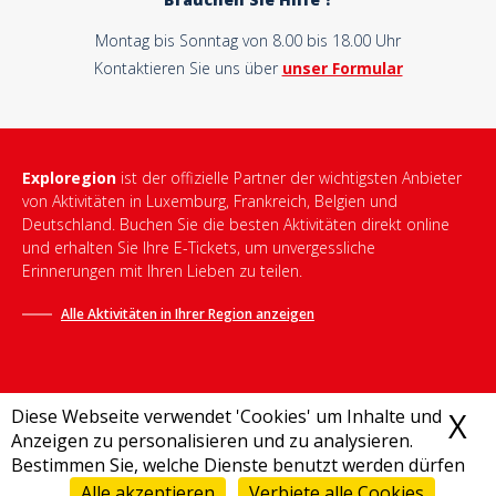
Montag bis Sonntag von 8.00 bis 18.00 Uhr
Kontaktieren Sie uns über
unser Formular
Exploregion
ist der offizielle Partner der wichtigsten Anbieter
von Aktivitäten in Luxemburg, Frankreich, Belgien und
Deutschland. Buchen Sie die besten Aktivitäten direkt online
und erhalten Sie Ihre E-Tickets, um unvergessliche
Erinnerungen mit Ihren Lieben zu teilen.
Alle Aktivitäten in Ihrer Region anzeigen
Diese Webseite verwendet 'Cookies' um Inhalte und
X
C
Anzeigen zu personalisieren und zu analysieren.
Bestimmen Sie, welche Dienste benutzt werden dürfen
Allgemeine Geschäftsbedingungen
-
Datenschutzrichtlinie
-
Impressum
-
Destination Bonjour
-
Sitemap
Alle akzeptieren
Verbiete alle Cookies