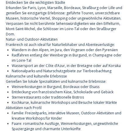
Entdecken Sie die wichtigsten Städte
Erkunden Sie Paris, Lyon, Marseille, Bordeaux, Straßburg oder Lille und
genießen Sie einzigartige Erlebnisse: geführte Touren, unverzichtbare
Museen, historische Viertel, Shopping oder ungewöhnliche Aktivitäten.
Verpassen Sie nicht berühmte Sehenswürdigkeiten wie den Eiffelturm,
Mont-Saint-Michel, die Schlösser im Loire-Tal oder den Straßburger
Dom.
Natur- und Outdoor-Aktivitäten
Frankreich ist auch ideal für Naturliebhaber und Abenteuerlustige:
Wandern in den Alpen, im Jura, den Vogesen oder den Pyrenäen
Radfahren entlang der Weinberge in Burgund, in Champagne oder
im Loire-Tal
Wassersport an der Côte d’Azur, in der Bretagne oder auf Korsika
Nationalparks und Naturschutzgebiete zur Tierbeobachtung
Kulinarische und kulturelle Erlebnisse
Genießen Sie lokale Spezialitäten und kulinarische Erlebnisse:
Weinverkostungen in Burgund, Bordeaux oder Elsass
Entdeckung von französischem Käse, Schokolade und Gebäck
Sternerestaurants oder traditionelle Bistros
Kochkurse, kulinarische Workshops und Besuche lokaler Märkte
Aktivitäten nach Profil
Familie: Freizeitparks, interaktive Museen, Outdoor-Aktivitäten und
kreative Workshops für Kinder
Paare: romantische Ausflüge, Weinverkostungen, ungewöhnliche
Spaziergänge und charmante Unterkünfte