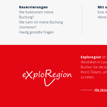
Reservierungen
Mit 
Wie funktioniert meine
Eine A
Buchung?
Aktivi
Wie kann ich meine Buchung
stornieren?
Häufig gestellte Fragen
Exploregion
ist
Aktivitäten in Lu
Buchen Sie die be
Ihre E-Tickets, u
zu teilen.
Alle Akti