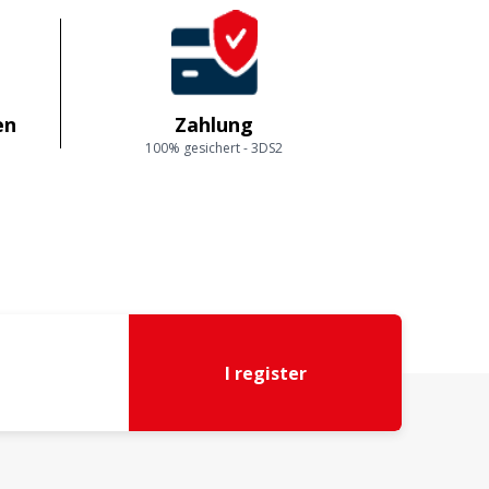
en
Zahlung
100% gesichert - 3DS2
I register