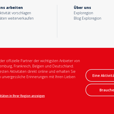
uns arbeiten
Über uns
ktivität vorschlagen
Exploregion
täten weiterverkaufen
Blog Exploregion
 der offizielle Partner der wichtigsten Anbieter von
xemburg, Frankreich, Belgien und Deutschland.
sten Aktivitäten direkt online und erhalten Sie
Eine Aktivit
m unvergessliche Erinnerungen mit Ihren Lieben
Brauchen
vitäten in Ihrer Region anzeigen