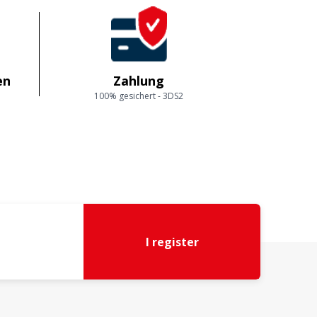
en
Zahlung
100% gesichert - 3DS2
I register