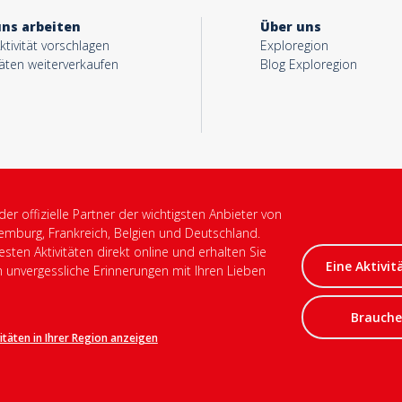
uns arbeiten
Über uns
ktivität vorschlagen
Exploregion
täten weiterverkaufen
Blog Exploregion
 der offizielle Partner der wichtigsten Anbieter von
xemburg, Frankreich, Belgien und Deutschland.
sten Aktivitäten direkt online und erhalten Sie
Eine Aktivit
m unvergessliche Erinnerungen mit Ihren Lieben
Brauchen
vitäten in Ihrer Region anzeigen