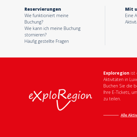
Reservierungen
Mit 
Wie funktioniert meine
Eine A
Buchung?
Aktivi
Wie kann ich meine Buchung
stornieren?
Häufig gestellte Fragen
Exploregion
ist
Aktivitäten in Lu
Buchen Sie die be
Ihre E-Tickets, u
zu teilen.
Alle Akti