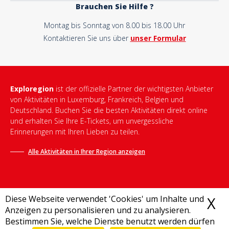
Brauchen Sie Hilfe ?
Montag bis Sonntag von 8.00 bis 18.00 Uhr
Kontaktieren Sie uns über
unser Formular
Exploregion
ist der offizielle Partner der wichtigsten Anbieter
von Aktivitäten in Luxemburg, Frankreich, Belgien und
Deutschland. Buchen Sie die besten Aktivitäten direkt online
und erhalten Sie Ihre E-Tickets, um unvergessliche
Erinnerungen mit Ihren Lieben zu teilen.
Alle Aktivitäten in Ihrer Region anzeigen
Diese Webseite verwendet 'Cookies' um Inhalte und
X
C
Anzeigen zu personalisieren und zu analysieren.
Bestimmen Sie, welche Dienste benutzt werden dürfen
Allgemeine Geschäftsbedingungen
-
Datenschutzrichtlinie
-