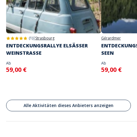
Adresse
Place Gambetta, Amiens, France
(1)
|
Strasbourg
Gérardmer
ENTDECKUNGSRALLYE ELSÄSSER
ENTDECKUNGS
WEINSTRASSE
SEEN
Ab
Ab
59,00 €
59,00 €
Alle Aktivitäten dieses Anbieters anzeigen