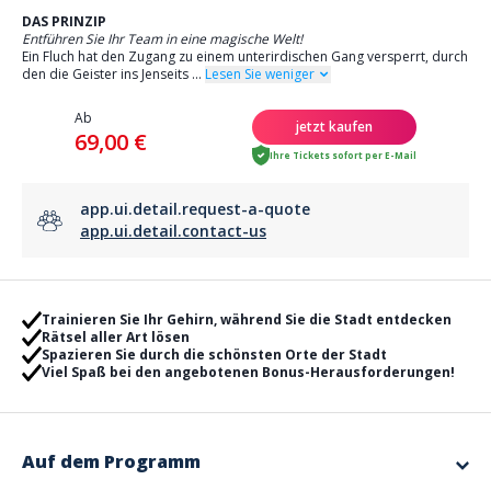
DAS PRINZIP
Entführen Sie Ihr Team in eine magische Welt!
Ein Fluch hat den Zugang zu einem unterirdischen Gang versperrt, durch
den die Geister ins Jenseits
...
Lesen Sie weniger
Ab
jetzt kaufen
69,00 €
Ihre Tickets sofort per E-Mail
app.ui.detail.request-a-quote
app.ui.detail.contact-us
Trainieren Sie Ihr Gehirn, während Sie die Stadt entdecken
Rätsel aller Art lösen
Spazieren Sie durch die schönsten Orte der Stadt
Viel Spaß bei den angebotenen Bonus-Herausforderungen!
Auf dem Programm