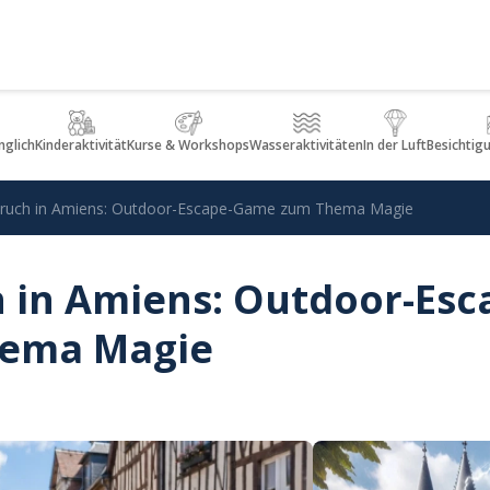
glich
Kinderaktivität
Kurse & Workshops
Wasseraktivitäten
In der Luft
Besichtig
ruch in Amiens: Outdoor-Escape-Game zum Thema Magie
 in Amiens: Outdoor-Esc
ema Magie