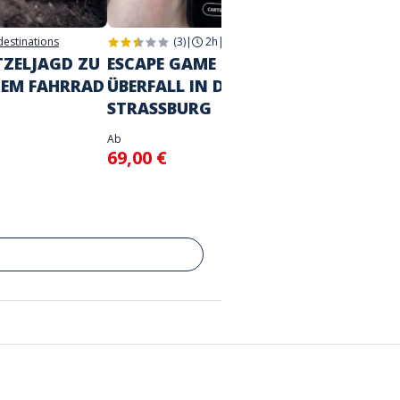
 destinations
(3)
|
2h
|
Strasbourg
2h
|
Str
TZELJAGD ZU
ESCAPE GAME IN DER STADT
DIE G
DEM FAHRRAD
ÜBERFALL IN DER CASA
STRA
STRASSBURG
Ab
39,00
Ab
69,00 €