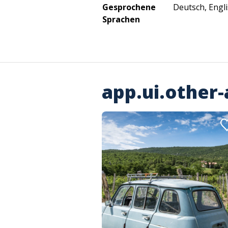
Gesprochene
Deutsch, Engli
Sprachen
app.ui.other-