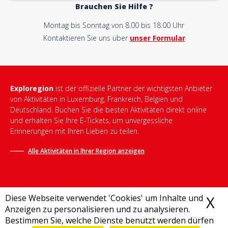
Brauchen Sie Hilfe ?
Montag bis Sonntag von 8.00 bis 18.00 Uhr
Kontaktieren Sie uns über
unser Formular
Exploregion
ist der offizielle Partner der wichtigsten Anbieter
von Aktivitäten in Luxemburg, Frankreich, Belgien und
Deutschland. Buchen Sie die besten Aktivitäten direkt online
und erhalten Sie Ihre E-Tickets, um unvergessliche
Erinnerungen mit Ihren Lieben zu teilen.
Alle Aktivitäten in Ihrer Region anzeigen
Diese Webseite verwendet 'Cookies' um Inhalte und
X
C
Anzeigen zu personalisieren und zu analysieren.
Bestimmen Sie, welche Dienste benutzt werden dürfen
Allgemeine Geschäftsbedingungen
-
Datenschutzrichtlinie
-