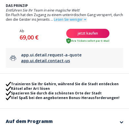
DAS PRINZIP
Entführen Sie Ihr Team in eine magische Welt!
Ein Fluch hat den Zugang zu einem unterirdischen Gang versperrt, durch
den die Geister ins Jenseits
...
Lesen Sie weniger
Ab
jetzt kaufen
69,00 €
Ihre Tickets sofort per E-Mail
app.ui.detail.request-a-quote
app.ui.detail.contact-us
Trainieren Sie Ihr Gehirn, während Sie die Stadt entdecken
Rätsel aller Art lösen
Spazieren Sie durch die schönsten Orte der Stadt
Viel Spaß bei den angebotenen Bonus-Herausforderungen!
Auf dem Programm