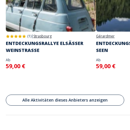
Adresse
Office de Tourisme des Carroz, Place de l'Ambiance, Arâches-la-Frasse,
France
(1)
|
Strasbourg
Gérardmer
ENTDECKUNGSRALLYE ELSÄSSER
ENTDECKUNGS
WEINSTRASSE
SEEN
Ab
Ab
59,00 €
59,00 €
Alle Aktivitäten dieses Anbieters anzeigen