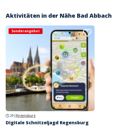
paddelt einen Teil auf der Donau, was super bequem ist, da man mit
der Strömung unterwegs ist. Danach paddelt man noch einen Abschnitt
auf dem Kanal und kommt über eine Kanutreppe wieder zurück
Aktivitäten in der Nähe
Bad Abbach
Flussabwärts und kann gemütlich zum Ausgangspunkt paddeln/sich
treiben lassen. Cool war auch das Getränke und Snacks dabei waren.
Schöner Ausflug und unkompliziert zu buchen. Kann ich sehr empfehlen!
Sonderangebot
Sabine
Eine wunderschöne Kanu Tour
Commenté le 11/09/2024
Es hat von der Buchung bis zur Durchführung alles super geklappt. Der
Besitzer ist super nett. Die Snacks und Getränke waren ausreichend. Die
Strecke gut zu fahren. Kann ich nur weiterempfehlen. Vielen Dank.
Kundenmeinungen
2h
|
Regensburg
Digitale Schnitzeljagd Regensburg