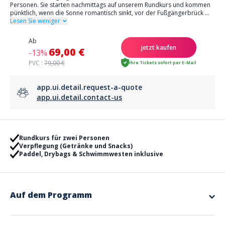
Personen. Sie starten nachmittags auf unserem Rundkurs und kommen
pünktlich, wenn die Sonne romantisch sinkt, vor der Fußgängerbrück
...
Lesen Sie weniger
Ab
jetzt kaufen
69,00 €
-13%
PVC :
79,00 €
Ihre Tickets sofort per E-Mail
app.ui.detail.request-a-quote
app.ui.detail.contact-us
Rundkurs für zwei Personen
Verpflegung (Getränke und Snacks)
Paddel, Drybags & Schwimmwesten inklusive
Auf dem Programm
Rundkurs auf einem Fluss!
Bei Bad Abbach gibt es die Besonderheit, dass neben der