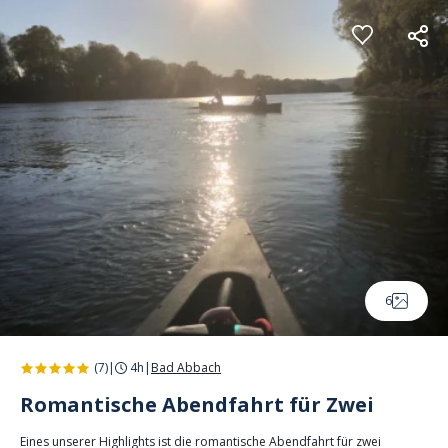
Cookie-Einstellungen
6
(7)
|
4h
|
Bad Abbach
Romantische Abendfahrt für Zwei
Eines unserer Highlights ist die romantische Abendfahrt für zwei