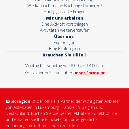
Wie kann ich meine Buchung stornieren?
Häufig gestellte Fragen
Mit uns arbeiten
Eine Aktivität vorschlagen
Aktivitäten weiterverkaufen
Über uns
Exploregion
Blog Exploregion
Brauchen Sie Hilfe ?
Montag bis Sonntag von 8.00 bis 18.00 Uhr
Kontaktieren Sie uns über
unser Formular
Exploregion
ist der offizielle Partner der wichtigsten Anbieter
von Aktivitäten in Luxemburg, Frankreich, Belgien und
Deutschland. Buchen Sie die besten Aktivitäten direkt online
und erhalten Sie Ihre E-Tickets, um unvergessliche
Erinnerungen mit Ihren Lieben zu teilen.