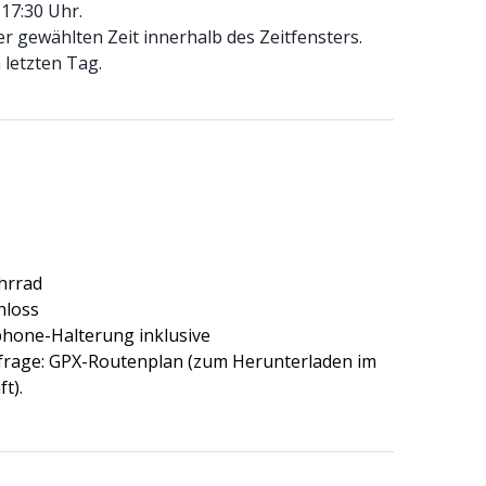
 17:30 Uhr.
er gewählten Zeit innerhalb des Zeitfensters.
 letzten Tag.
hrrad
hloss
hone-Halterung inklusive
frage: GPX-Routenplan (zum Herunterladen im
t).