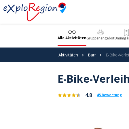
Cookie-Einstellungen
Alle Aktivitäten
Gruppenangebot
Unumgän
Aktivitäten
Barr
E-Bike-Verle
E-Bike-Verlei
4.8
45 Bewertung