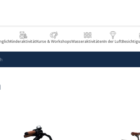
glich
Kinderaktivität
Kurse & Workshops
Wasseraktivitäten
In der Luft
Besichtig
ih
h