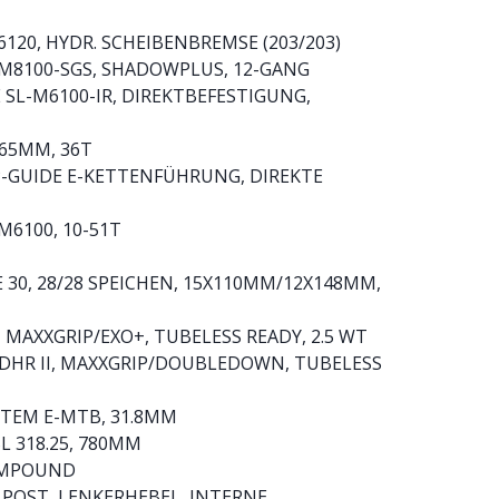
120, HYDR. SCHEIBENBREMSE (203/203)
-M8100-SGS, SHADOWPLUS, 12-GANG
 SL-M6100-IR, DIREKTBEFESTIGUNG,
165MM, 36T
IP-GUIDE E-KETTENFÜHRUNG, DIREKTE
M6100, 10-51T
30, 28/28 SPEICHEN, 15X110MM/12X148MM,
I, MAXXGRIP/EXO+, TUBELESS READY, 2.5 WT
 DHR II, MAXXGRIP/DOUBLEDOWN, TUBELESS
STEM E-MTB, 31.8MM
L 318.25, 780MM
COMPOUND
 POST, LENKERHEBEL, INTERNE