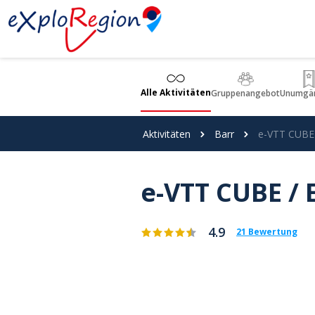
Cookie-Einstellungen
Alle Aktivitäten
Gruppenangebot
Unumgän
Aktivitäten
Barr
e-VTT CUBE /
e-VTT CUBE / E
4.9
21 Bewertung