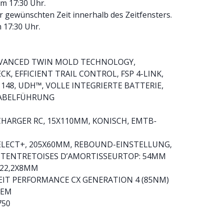
m 17:30 Uhr.
 gewünschten Zeit innerhalb des Zeitfensters.
 17:30 Uhr.
DVANCED TWIN MOLD TECHNOLOGY,
K, EFFICIENT TRAIL CONTROL, FSP 4-LINK,
148, UDH™, VOLLE INTEGRIERTE BATTERIE,
KABELFÜHRUNG
CHARGER RC, 15X110MM, KONISCH, EMTB-
ELECT+, 205X60MM, REBOUND-EINSTELLUNG,
TENTRETOISES D’AMORTISSEURTOP: 54MM
22,2X8MM
EIT PERFORMANCE CX GENERATION 4 (85NM)
TEM
750