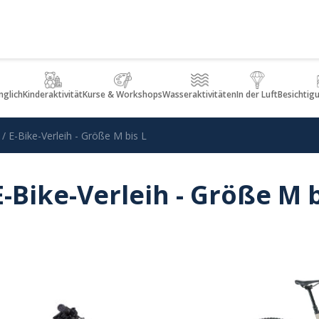
glich
Kinderaktivität
Kurse & Workshops
Wasseraktivitäten
In der Luft
Besichtig
 E-Bike-Verleih - Größe M bis L
-Bike-Verleih - Größe M b