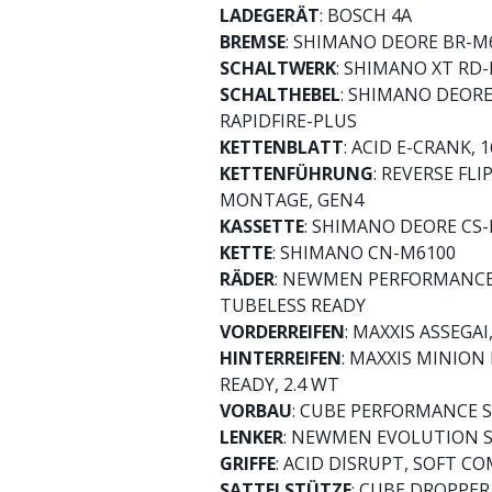
LADEGERÄT
: BOSCH 4A
BREMSE
: SHIMANO DEORE BR-M6
SCHALTWERK
: SHIMANO XT RD
SCHALTHEBEL
: SHIMANO DEORE
RAPIDFIRE-PLUS
KETTENBLATT
: ACID E-CRANK, 
KETTENFÜHRUNG
: REVERSE FL
MONTAGE, GEN4
KASSETTE
: SHIMANO DEORE CS-
KETTE
: SHIMANO CN-M6100
RÄDER
: NEWMEN PERFORMANCE 
TUBELESS READY
VORDERREIFEN
: MAXXIS ASSEGA
HINTERREIFEN
: MAXXIS MINION
READY, 2.4 WT
VORBAU
: CUBE PERFORMANCE 
LENKER
: NEWMEN EVOLUTION S
GRIFFE
: ACID DISRUPT, SOFT 
SATTELSTÜTZE
: CUBE DROPPER