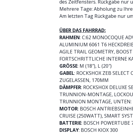
des Zeitfensters. Rückgabe nur u
Mehrere Tage: Abholung zu Ihrer
Am letzten Tag Rückgabe nur um
ÜBER DAS FAHRRAD:
RAHMEN
: C:62 MONOCOQUE A
ALUMINIUM 6061 T6 HECKDREIEC
AGILE TRAIL GEOMETRY, BOOST 
FORTSCHRITTLICHE INTERNE 
GRÖSSE
: M (18″), L (20″)
GABEL
: ROCKSHOX ZEB SELECT 
ZUGELASSEN, 170MM
DÄMPFER
: ROCKSHOX DELUXE S
TRUNNION-MONTAGE, LOCKOU
TRUNNION MONTAGE, UNTEN: 
MOTOR
: BOSCH ANTRIEBSEINH
CRUISE (250WATT), SMART SYS
BATTERIE
: BOSCH POWERTUBE 
DISPLAY
: BOSCH KIOX 300