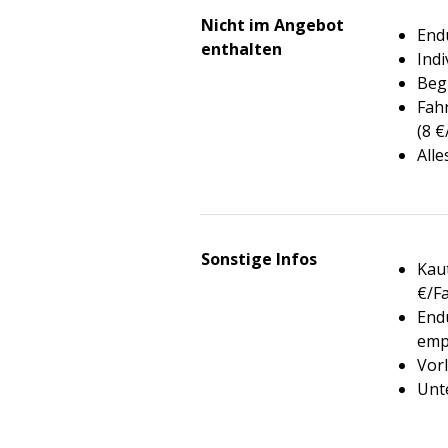
Nicht im Angebot
End
enthalten
Ind
Beg
Fah
(8 
Alle
Sonstige Infos
Kau
€/Fa
Endu
emp
Vor
Unt