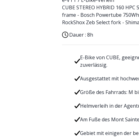
e-VTT / E-Bike-Verleih
CUBE STEREO HYBRID 160 HPC SL 
frame - Bosch Powertube 750Wh 
RockShox Zeb Select fork - Shim
Dauer :
8h
E-Bike von CUBE, geeignet
zuverlässig.
Ausgestattet mit hochwe
Größe des Fahrrads: M bi
Helmverleih in der Agent
Am Fuße des Mont Sainte
Gebiet mit einigen der be