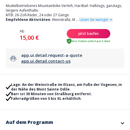
Muskelbetriebenes Mountainbike-Verleih, Hardtail: Halbtags, ganztags,
längere Aufenthalte.
MTB: 26-Zoll-Räder, 24 oder 27 Gänge.
Empfohlene Aktivitäten
: Weinstraße, M
...
Lesen Sie weniger
Ab
jetzt kaufen
15,00 €
Ihre Tickets sofort per E-Mail
app.ui.detail.request-a-quote
app.ui.detail.contact-us
Lage: An der Weinstraße im Elsass, am Fuße der Vogesen, in
der Nähe des Mont Sainte Odile.
Barr ist 30 Minuten von Straßburg entfernt.
Fahrradgrößen von S bis XL erhältlich.
Auf dem Programm