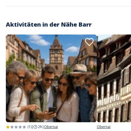
Kundenmeinungen
Aktivitäten in der Nähe
Barr
(1)
|
2h
|
Obernai
Obernai