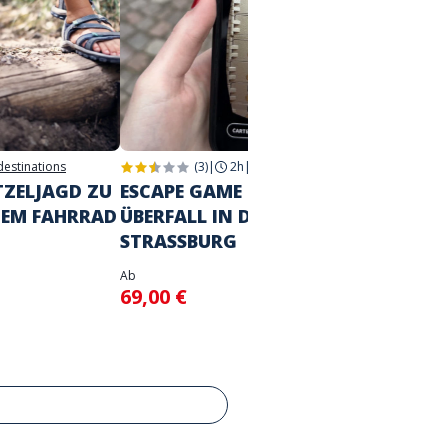
 destinations
(3)
|
2h
|
Strasbourg
2h
|
Str
TZELJAGD ZU
ESCAPE GAME IN DER STADT
DIE G
DEM FAHRRAD
ÜBERFALL IN DER CASA
STRA
STRASSBURG
Ab
39,00
Ab
69,00 €