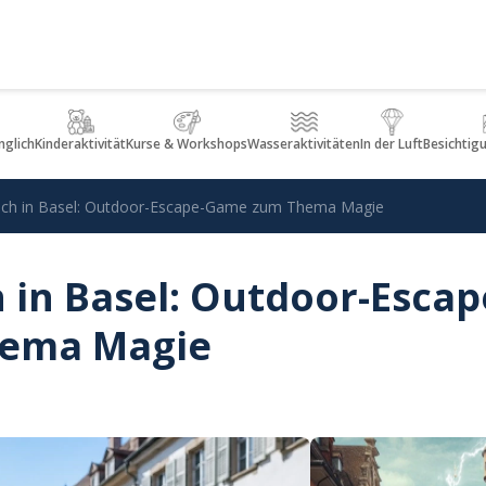
glich
Kinderaktivität
Kurse & Workshops
Wasseraktivitäten
In der Luft
Besichtig
uch in Basel: Outdoor-Escape-Game zum Thema Magie
in Basel: Outdoor-Escap
ema Magie