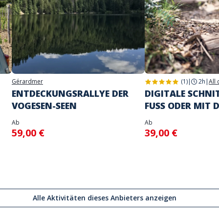
Gérardmer
(1)
|
2h
|
All
ENTDECKUNGSRALLYE DER
DIGITALE SCHNI
VOGESEN-SEEN
FUSS ODER MIT 
Ab
Ab
59,00 €
39,00 €
Alle Aktivitäten dieses Anbieters anzeigen