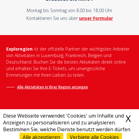
Montag bis Sonntag von 8.00 bis 18.00 Uhr
Kontaktieren Sie uns über
unser Formular
Exploregion
ist der offizielle Partner der wichtigsten Anbieter
von Aktivitäten in Luxemburg, Frankreich, Belgien und
Deutschland. Buchen Sie die besten Aktivitäten direkt online
und erhalten Sie Ihre E-Tickets, um unvergessliche
Erinnerungen mit Ihren Lieben zu teilen.
Alle Aktivitäten in Ihrer Region anzeigen
Diese Webseite verwendet 'Cookies' um Inhalte und
X
C
Anzeigen zu personalisieren und zu analysieren.
Bestimmen Sie, welche Dienste benutzt werden dürfen
Allgemeine Geschäftsbedingungen
-
Datenschutzrichtlinie
-
Impressum
-
Destination Bonjour
-
Sitemap
Alle akzeptieren
Verbiete alle Cookies