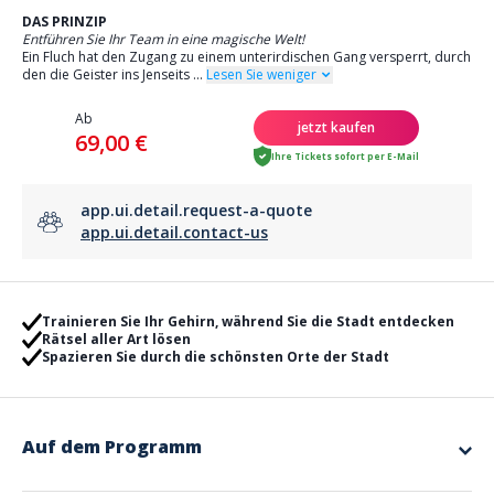
DAS PRINZIP
Entführen Sie Ihr Team in eine magische Welt!
Ein Fluch hat den Zugang zu einem unterirdischen Gang versperrt, durch
den die Geister ins Jenseits
...
Lesen Sie weniger
Ab
jetzt kaufen
69,00 €
Ihre Tickets sofort per E-Mail
app.ui.detail.request-a-quote
app.ui.detail.contact-us
Trainieren Sie Ihr Gehirn, während Sie die Stadt entdecken
Rätsel aller Art lösen
Spazieren Sie durch die schönsten Orte der Stadt
Auf dem Programm
Wie funktioniert es?