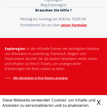
Blog Exploregion
Brauchen Sie Hilfe ?
Montag bis Sonntag von 8.00 bis 18.00 Uhr
Kontaktieren Sie uns über
unser Formular
Exploregion
ist der offizielle Partner der wichtigsten Anbieter
von Aktivitäten in Luxemburg, Frankreich, Belgien und
Deutschland. Buchen Sie die besten Aktivitäten direkt online
und erhalten Sie Ihre E-Tickets, um unvergessliche
Erinnerungen mit Ihren Lieben zu teilen.
Alle Aktivitäten in Ihrer Region anzeigen
Diese Webseite verwendet 'Cookies' um Inhalte und
X
C
Anzeigen zu personalisieren und zu analysieren.