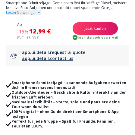
Smartphone-Schnitzeljagd! Gemeinsam löst ihr knifflige Rätsel, meistert
kreative Foto-Aufgaben und entdeckt dabei spannende Orte,
...
Lesen Sie weniger
Ab
jetzt kaufen
12,99 €
-19%
PVC :
15,99 €
Ihre Tickets sofort per E-Mail
app.ui.detail.request-a-quote
app.ui.detail.contact-us
Smartphone Schnitzeljagd – spannende Aufgaben erwarten
dich in Bremerhavens Innenstadt
Outdoor-Abenteuer – Geschichte & Kultur interaktiv an der
frischen Luft erleben
Maximale Flexibilität – Starte, spiele und pausiere deine
Tour wann du willst
100 % digital – ohne Guide direkt per Smartphone & App
loslegen
Perfekt für jede Gruppe – Spaß für Freunde, Familien,
Touristen u.v.m.