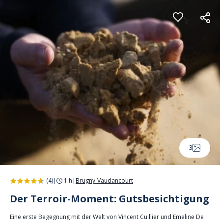
Cookie-Einstellungen
3
(4)
|
1 h
|
Brugny-Vaudancourt
Der Terroir-Moment: Gutsbesichtigung
Eine erste Begegnung mit der Welt von Vincent Cuillier und Emeline De