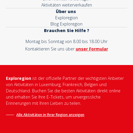
Aktivitäten weiterverkaufen
Über uns
Exploregion
Blog Exploregion
Brauchen Sie Hilfe ?
Montag bis Sonntag von 8.00 bis 18.00 Uhr
Kontaktieren Sie uns über
unser Formular
Exploregion
ist der offizielle Partner der wichtigsten Anbieter
von Aktivitäten in Luxemburg, Frankreich, Belgien und
Deutschland. Buchen Sie die besten Aktivitäten direkt online
und erhalten Sie Ihre E-Tickets, um unvergessliche
Erinnerungen mit Ihren Lieben zu teilen.
Alle Aktivitäten in Ihrer Region anzeigen