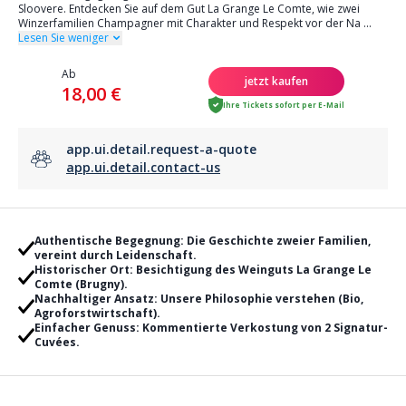
Sloovere. Entdecken Sie auf dem Gut La Grange Le Comte, wie zwei
Winzerfamilien Champagner mit Charakter und Respekt vor der Na
...
Lesen Sie weniger
Ab
jetzt kaufen
18,00 €
Ihre Tickets sofort per E-Mail
app.ui.detail.request-a-quote
app.ui.detail.contact-us
Authentische Begegnung: Die Geschichte zweier Familien,
vereint durch Leidenschaft.
Historischer Ort: Besichtigung des Weinguts La Grange Le
Comte (Brugny).
Nachhaltiger Ansatz: Unsere Philosophie verstehen (Bio,
Agroforstwirtschaft).
Einfacher Genuss: Kommentierte Verkostung von 2 Signatur-
Cuvées.