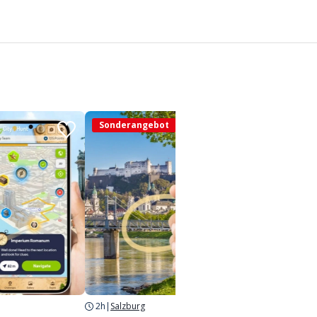
Sonderangebot
Sond
2h
|
Salzburg
2h
|
Fre