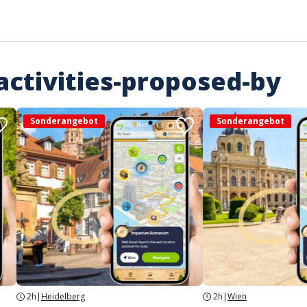
activities-proposed-by
Sonderangebot
Sonderangebot
2h
|
Heidelberg
2h
|
Wien