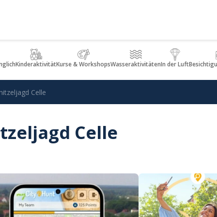
glich
Kinderaktivität
Kurse & Workshops
Wasseraktivitäten
In der Luft
Besichtig
nitzeljagd Celle
tzeljagd Celle