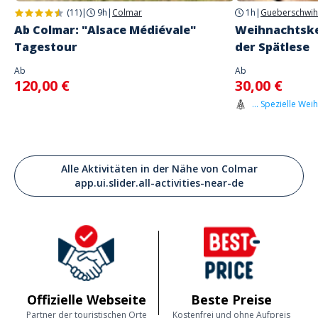
Kundenmeinungen
(11)
|
9h
|
Colmar
1h
|
Gueberschwih
Ab Colmar: "Alsace Médiévale"
Weihnachtskel
Tagestour
der Spätlese
Ab
Ab
120,00 €
30,00 €
... Spezielle Wei
Alle Aktivitäten in der Nähe von Colmar
app.ui.slider.all-activities-near-de
Offizielle Webseite
Beste Preise
Partner der touristischen Orte
Kostenfrei und ohne Aufpreis