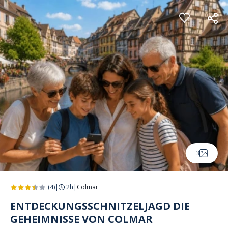
Cookie-Einstellungen
3
(4)
|
2h
|
Colmar
ENTDECKUNGSSCHNITZELJAGD DIE
GEHEIMNISSE VON COLMAR