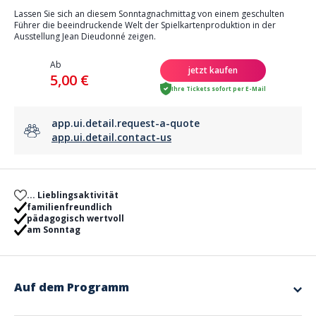
Lassen Sie sich an diesem Sonntagnachmittag von einem geschulten
Führer die beeindruckende Welt der Spielkartenproduktion in der
Ausstellung Jean Dieudonné zeigen.
Ab
jetzt kaufen
5,00 €
Ihre Tickets sofort per E-Mail
app.ui.detail.request-a-quote
app.ui.detail.contact-us
... Lieblingsaktivität
familienfreundlich
pädagogisch wertvoll
am Sonntag
Auf dem Programm
Jean Dieudonné war der Begründer der Spielkartenproduktion in