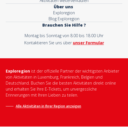
Aktivitäten weiterverkaufen
Über uns
Exploregion
Blog Exploregion
Brauchen Sie Hilfe ?
Montag bis Sonntag von 8.00 bis 18.00 Uhr
Kontaktieren Sie uns über
unser Formular
Exploregion
ist der offizielle Partner der wichtigsten Anbieter
von Aktivitäten in Luxemburg, Frankreich, Belgien und
Deutschland. Buchen Sie die besten Aktivitäten direkt online
und erhalten Sie Ihre E-Tickets, um unvergessliche
Erinnerungen mit Ihren Lieben zu teilen.
Alle Aktivitäten in Ihrer Region anzeigen