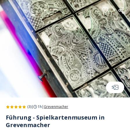
Cookie-Einstellungen
5
(3)
|
1h
|
Grevenmacher
Führung - Spielkartenmuseum in
Grevenmacher