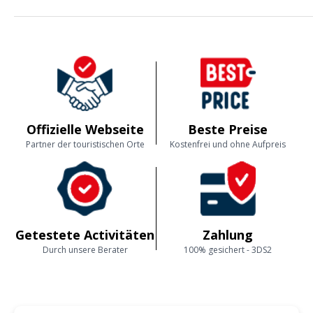
Sehr interessante Besuch. Die Guide war sehr gut vorbereitet und hat
viele Informationen übert der Thema geteilt in eine lüstige Modaliteit.
Ich emfehle viel diese Besuch. Das Musée auch ist sehr interessant, die
Gebäude hat eine modernische und praktische Arkitektur. Auch in der
nÂhe gist eine Kneipe und ein Kino. Da kann man die Freizeit gut
geniessen.
Offizielle Webseite
Beste Preise
Partner der touristischen Orte
Kostenfrei und ohne Aufpreis
Getestete Activitäten
Zahlung
Durch unsere Berater
100% gesichert - 3DS2