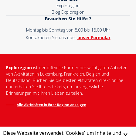
Exploregion
Blog Exploregion
Brauchen Sie Hilfe ?
Montag bis Sonntag von 8.00 bis 18.00 Uhr
Kontaktieren Sie uns über
unser Formular
Exploregion
ist der offizielle Partner der wichtigsten Anbieter
von Aktivitäten in Luxemburg, Frankreich, Belgien und
Deutschland. Buchen Sie die besten Aktivitäten direkt online
und erhalten Sie Ihre E-Tickets, um unvergessliche
Erinnerungen mit Ihren Lieben zu teilen.
Alle Aktivitäten in Ihrer Region anzeigen
Diese Webseite verwendet 'Cookies' um Inhalte und
X
C