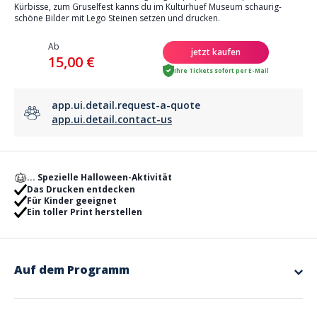
Kürbisse, zum Gruselfest kanns du im Kulturhuef Museum schaurig-
schöne Bilder mit Lego Steinen setzen und drucken.
Ab
jetzt kaufen
15,00 €
Ihre Tickets sofort per E-Mail
app.ui.detail.request-a-quote
app.ui.detail.contact-us
... Spezielle Halloween-Aktivität
Das Drucken entdecken
Für Kinder geeignet
Ein toller Print herstellen
Auf dem Programm
Für Kinder ab 6 Jahren
Die Leiter*innen unserer Workshops sprechen diese Sprachen: LU,
FR, DE & EN.