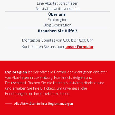
Eine Aktivität vorschlagen
Aktivitäten weiterverkaufen
Über uns
Exploregion
Blog Exploregion
Brauchen Sie Hilfe ?
Montag bis Sonntag von 8.00 bis 18.00 Uhr
Kontaktieren Sie uns über
unser Formular
Exploregion
ist der offizielle Partner der wichtigsten Anbieter
von Aktivitäten in Luxemburg, Frankreich, Belgien und
Deutschland. Buchen Sie die besten Aktivitäten direkt online
und erhalten Sie Ihre E-Tickets, um unvergessliche
Erinnerungen mit Ihren Lieben zu teilen.
Alle Aktivitäten in Ihrer Region anzeigen