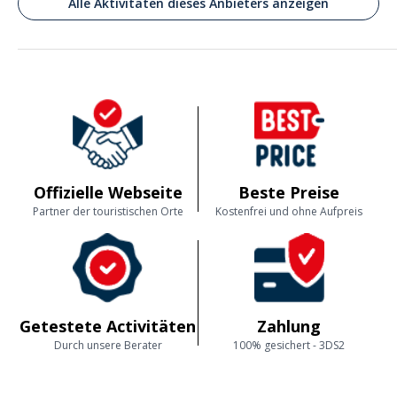
Alle Aktivitäten dieses Anbieters anzeigen
Eine sehr interessante Führung, mit
Liebe zum Detail und zum historischen
Hintergrund . Spaßfaktor ist für mich
eher Motivations- und Lernfaktor.
Commenté le 17/03/2024
Siehe oben
Kundenmeinungen
Offizielle Webseite
Beste Preise
Partner der touristischen Orte
Kostenfrei und ohne Aufpreis
Getestete Activitäten
Zahlung
Durch unsere Berater
100% gesichert - 3DS2