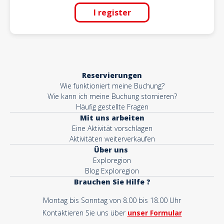
I register
La visite est très bien expliqué du début à la fin. Merci aux bénévoles
d'avoir répondu à nos questions. Merci aux bénévoles de rendre
possible cette visite. Ne pas oublier
Kundenmeinungen
Reservierungen
Wie funktioniert meine Buchung?
Wie kann ich meine Buchung stornieren?
Häufig gestellte Fragen
Mit uns arbeiten
Eine Aktivität vorschlagen
Aktivitäten weiterverkaufen
Über uns
Exploregion
Blog Exploregion
Brauchen Sie Hilfe ?
Montag bis Sonntag von 8.00 bis 18.00 Uhr
Kontaktieren Sie uns über
unser Formular