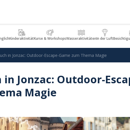
glich
Kinderaktivität
Kurse & Workshops
Wasseraktivitäten
In der Luft
Besichtig
ruch in Jonzac: Outdoor-Escape-Game zum Thema Magie
 in Jonzac: Outdoor-Esca
ema Magie