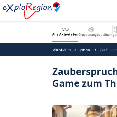
Cookie-Einstellungen
Alle Aktivitäten
Gruppenangebot
Unumgän
Aktivitäten
Jonzac
Zaubersp
Zauberspruch
Game zum Th