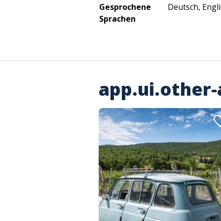
Gesprochene
Deutsch, Engli
Sprachen
app.ui.other-