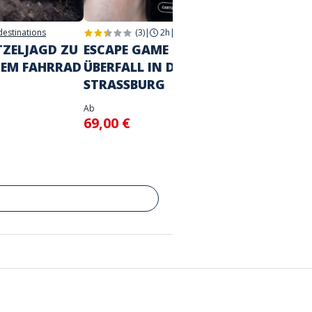
 destinations
(3)
|
2h
|
Strasbourg
2h
|
Str
TZELJAGD ZU
ESCAPE GAME IN DER STADT
DIE G
DEM FAHRRAD
ÜBERFALL IN DER CASA
STRA
STRASSBURG
Ab
39,00
Ab
69,00 €