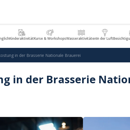
glich
Kinderaktivität
Kurse & Workshops
Wasseraktivitäten
In der Luft
Besichtig
kostung in der Brasserie Nationale Brauerei
g in der Brasserie Natio