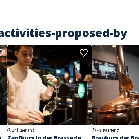
activities-proposed-by
2h
|
Käerjeng
7h
|
Käerjeng
e
Zapfkurs in der Brasserie
Braukurs der Br