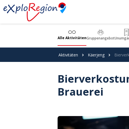
Cookie-Einstellungen
Alle Aktivitäten
Gruppenangebot
Unumgän
Aktivitäten
Käerjeng
Bierver
Bierverkostun
Brauerei