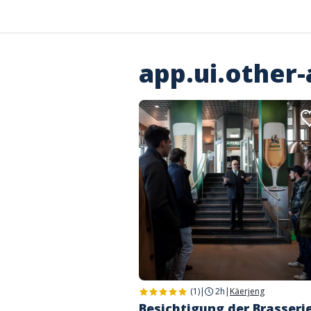
app.ui.other-
(1)
|
2h
|
Käerjeng
Besichtigung der Brasseri