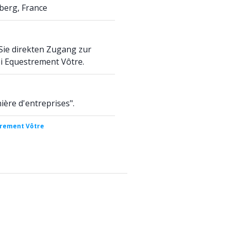
sberg, France
Sie direkten Zugang zur
bei Equestrement Vôtre.
ière d'entreprises".
trement Vôtre