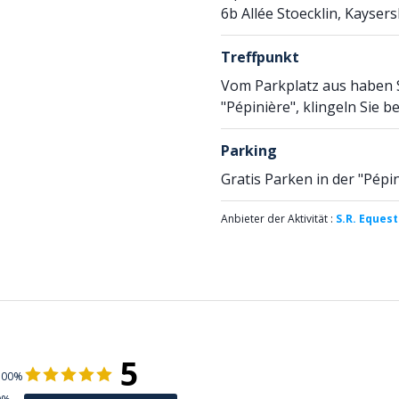
6b Allée Stoecklin, Kayser
Treffpunkt
Vom Parkplatz aus haben 
"Pépinière", klingeln Sie 
Parking
Gratis Parken in der "Pépin
Anbieter der Aktivität :
S.R. Eques
5
100%