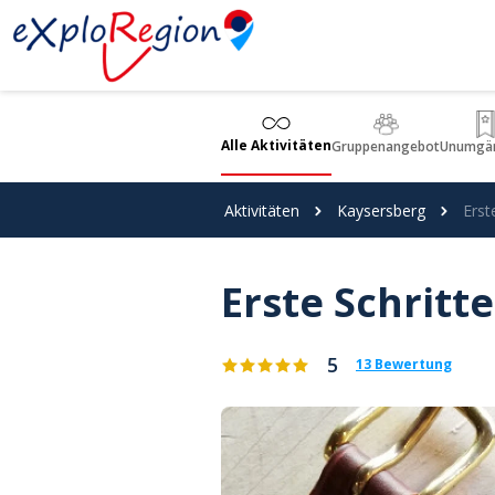
Cookie-Einstellungen
Alle Aktivitäten
Gruppenangebot
Unumgän
Aktivitäten
Kaysersberg
Erst
Erste Schritt
5
13 Bewertung