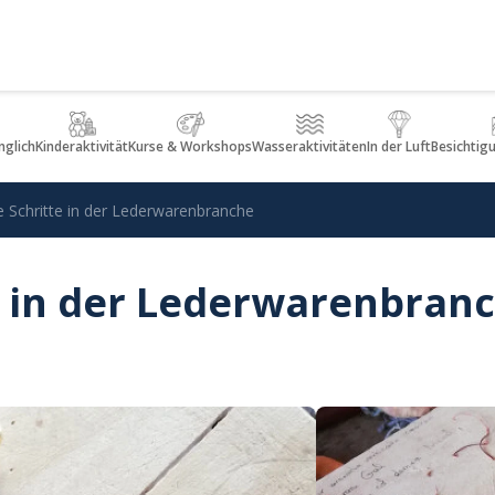
glich
Kinderaktivität
Kurse & Workshops
Wasseraktivitäten
In der Luft
Besichtig
e Schritte in der Lederwarenbranche
e in der Lederwarenbran