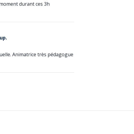
e moment durant ces 3h
up.
elle. Animatrice très pédagogue