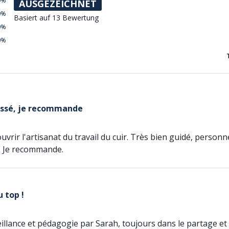
0%
AUSGEZEICHNET
0%
Basiert auf 13 Bewertung
0%
0%
ssé, je recommande
uvrir l'artisanat du travail du cuir. Très bien guidé, personn
. Je recommande.
u top !
eillance et pédagogie par Sarah, toujours dans le partage 