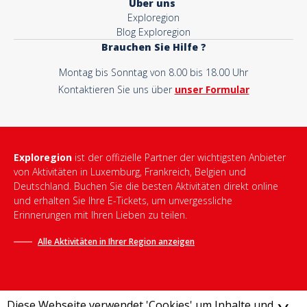
Über uns
Exploregion
Blog Exploregion
Brauchen Sie Hilfe ?
Montag bis Sonntag von 8.00 bis 18.00 Uhr
Kontaktieren Sie uns über
unser Formular
Exploregion
ist der offizielle Partner der wichtigsten Anbieter
von Aktivitäten in Luxemburg, Frankreich, Belgien und
Deutschland. Buchen Sie die besten Aktivitäten direkt online
und erhalten Sie Ihre E-Tickets, um unvergessliche
Erinnerungen mit Ihren Lieben zu teilen.
Alle Aktivitäten in Ihrer Region anzeigen
Diese Webseite verwendet 'Cookies' um Inhalte und