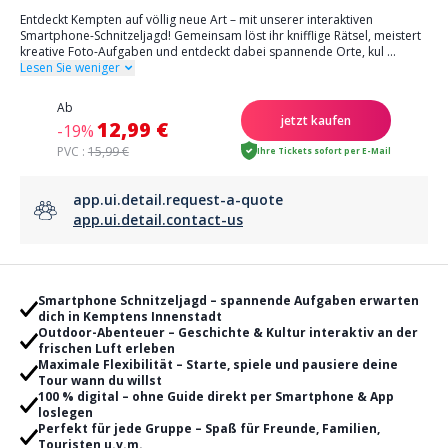
Entdeckt Kempten auf völlig neue Art – mit unserer interaktiven
Smartphone-Schnitzeljagd! Gemeinsam löst ihr knifflige Rätsel, meistert
kreative Foto-Aufgaben und entdeckt dabei spannende Orte, kul
...
Lesen Sie weniger
Ab
jetzt kaufen
12,99 €
-19%
PVC :
15,99 €
Ihre Tickets sofort per E-Mail
app.ui.detail.request-a-quote
app.ui.detail.contact-us
Smartphone Schnitzeljagd – spannende Aufgaben erwarten
dich in Kemptens Innenstadt
Outdoor-Abenteuer – Geschichte & Kultur interaktiv an der
frischen Luft erleben
Maximale Flexibilität – Starte, spiele und pausiere deine
Tour wann du willst
100 % digital – ohne Guide direkt per Smartphone & App
loslegen
Perfekt für jede Gruppe – Spaß für Freunde, Familien,
Touristen u.v.m.