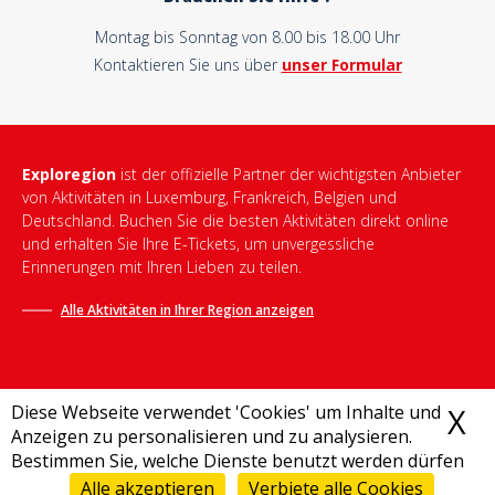
Montag bis Sonntag von 8.00 bis 18.00 Uhr
Kontaktieren Sie uns über
unser Formular
Exploregion
ist der offizielle Partner der wichtigsten Anbieter
von Aktivitäten in Luxemburg, Frankreich, Belgien und
Deutschland. Buchen Sie die besten Aktivitäten direkt online
und erhalten Sie Ihre E-Tickets, um unvergessliche
Erinnerungen mit Ihren Lieben zu teilen.
Alle Aktivitäten in Ihrer Region anzeigen
Diese Webseite verwendet 'Cookies' um Inhalte und
X
C
Anzeigen zu personalisieren und zu analysieren.
Bestimmen Sie, welche Dienste benutzt werden dürfen
Allgemeine Geschäftsbedingungen
-
Datenschutzrichtlinie
-
Impressum
-
Destination Bonjour
-
Sitemap
Alle akzeptieren
Verbiete alle Cookies