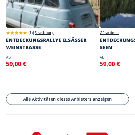
Adresse
Quai Georges Simenon, La Rochelle, France
(1)
|
Strasbourg
Gérardmer
ENTDECKUNGSRALLYE ELSÄSSER
ENTDECKUNGS
WEINSTRASSE
SEEN
Ab
Ab
59,00 €
59,00 €
Alle Aktivitäten dieses Anbieters anzeigen