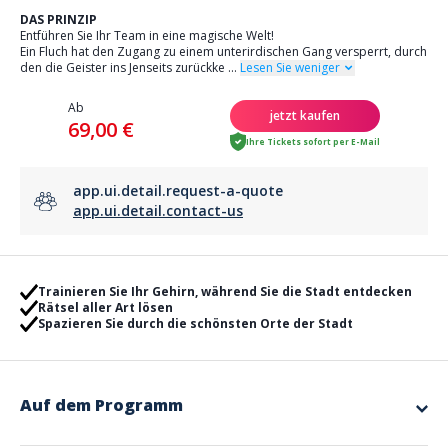
DAS PRINZIP
Entführen Sie Ihr Team in eine magische Welt!
Ein Fluch hat den Zugang zu einem unterirdischen Gang versperrt, durch
den die Geister ins Jenseits zurückke
...
Lesen Sie weniger
Ab
jetzt kaufen
69,00 €
Ihre Tickets sofort per E-Mail
app.ui.detail.request-a-quote
app.ui.detail.contact-us
Trainieren Sie Ihr Gehirn, während Sie die Stadt entdecken
Rätsel aller Art lösen
Spazieren Sie durch die schönsten Orte der Stadt
Auf dem Programm
Wie funktioniert es?