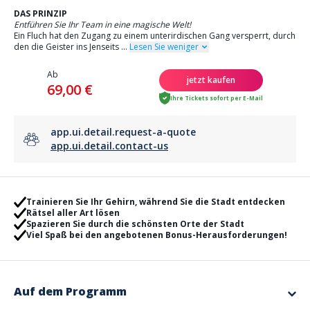
DAS PRINZIP
Entführen Sie Ihr Team in eine magische Welt!
Ein Fluch hat den Zugang zu einem unterirdischen Gang versperrt, durch
den die Geister ins Jenseits
...
Lesen Sie weniger
Ab
jetzt kaufen
69,00 €
Ihre Tickets sofort per E-Mail
app.ui.detail.request-a-quote
app.ui.detail.contact-us
Trainieren Sie Ihr Gehirn, während Sie die Stadt entdecken
Rätsel aller Art lösen
Spazieren Sie durch die schönsten Orte der Stadt
Viel Spaß bei den angebotenen Bonus-Herausforderungen!
Auf dem Programm