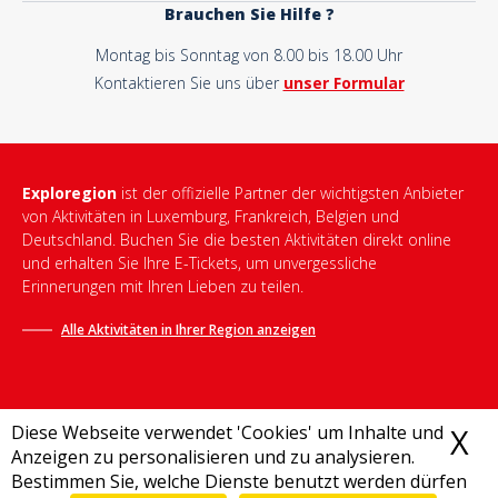
Brauchen Sie Hilfe ?
Montag bis Sonntag von 8.00 bis 18.00 Uhr
Kontaktieren Sie uns über
unser Formular
Exploregion
ist der offizielle Partner der wichtigsten Anbieter
von Aktivitäten in Luxemburg, Frankreich, Belgien und
Deutschland. Buchen Sie die besten Aktivitäten direkt online
und erhalten Sie Ihre E-Tickets, um unvergessliche
Erinnerungen mit Ihren Lieben zu teilen.
Alle Aktivitäten in Ihrer Region anzeigen
Diese Webseite verwendet 'Cookies' um Inhalte und
X
C
Anzeigen zu personalisieren und zu analysieren.
Bestimmen Sie, welche Dienste benutzt werden dürfen
Allgemeine Geschäftsbedingungen
-
Datenschutzrichtlinie
-