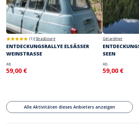
Adresse
Place de la Palud, Lausanne, Suisse
(1)
|
Strasbourg
Gérardmer
ENTDECKUNGSRALLYE ELSÄSSER
ENTDECKUNGS
WEINSTRASSE
SEEN
Ab
Ab
59,00 €
59,00 €
Alle Aktivitäten dieses Anbieters anzeigen