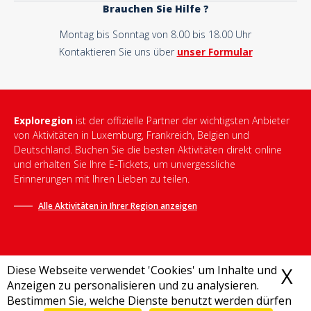
Brauchen Sie Hilfe ?
Montag bis Sonntag von 8.00 bis 18.00 Uhr
Kontaktieren Sie uns über
unser Formular
Exploregion
ist der offizielle Partner der wichtigsten Anbieter
von Aktivitäten in Luxemburg, Frankreich, Belgien und
Deutschland. Buchen Sie die besten Aktivitäten direkt online
und erhalten Sie Ihre E-Tickets, um unvergessliche
Erinnerungen mit Ihren Lieben zu teilen.
Alle Aktivitäten in Ihrer Region anzeigen
Diese Webseite verwendet 'Cookies' um Inhalte und
X
C
Anzeigen zu personalisieren und zu analysieren.
Bestimmen Sie, welche Dienste benutzt werden dürfen
Allgemeine Geschäftsbedingungen
-
Datenschutzrichtlinie
-