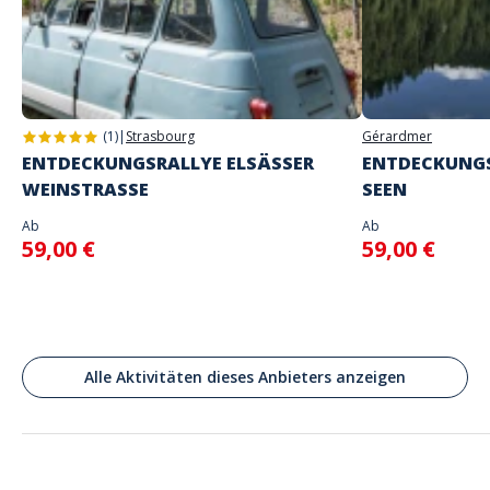
Adresse
Place du Marché aux Légumes, Loches, France
(1)
|
Strasbourg
Gérardmer
ENTDECKUNGSRALLYE ELSÄSSER
ENTDECKUNGS
WEINSTRASSE
SEEN
Ab
Ab
59,00 €
59,00 €
Alle Aktivitäten dieses Anbieters anzeigen