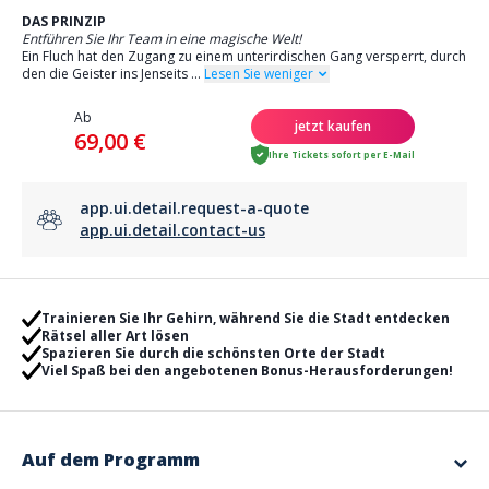
DAS PRINZIP
Entführen Sie Ihr Team in eine magische Welt!
Ein Fluch hat den Zugang zu einem unterirdischen Gang versperrt, durch
den die Geister ins Jenseits
...
Lesen Sie weniger
Ab
jetzt kaufen
69,00 €
Ihre Tickets sofort per E-Mail
app.ui.detail.request-a-quote
app.ui.detail.contact-us
Trainieren Sie Ihr Gehirn, während Sie die Stadt entdecken
Rätsel aller Art lösen
Spazieren Sie durch die schönsten Orte der Stadt
Viel Spaß bei den angebotenen Bonus-Herausforderungen!
Auf dem Programm