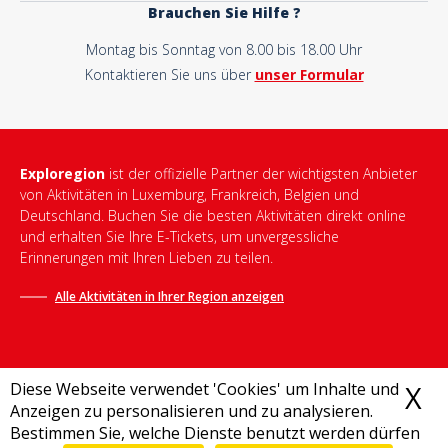
Brauchen Sie Hilfe ?
Montag bis Sonntag von 8.00 bis 18.00 Uhr
Kontaktieren Sie uns über
unser Formular
Exploregion
ist der offizielle Partner der wichtigsten Anbieter
von Aktivitäten in Luxemburg, Frankreich, Belgien und
Deutschland. Buchen Sie die besten Aktivitäten direkt online
und erhalten Sie Ihre E-Tickets, um unvergessliche
Erinnerungen mit Ihren Lieben zu teilen.
Alle Aktivitäten in Ihrer Region anzeigen
Diese Webseite verwendet 'Cookies' um Inhalte und
X
C
Anzeigen zu personalisieren und zu analysieren.
Bestimmen Sie, welche Dienste benutzt werden dürfen
Allgemeine Geschäftsbedingungen
-
Datenschutzrichtlinie
-