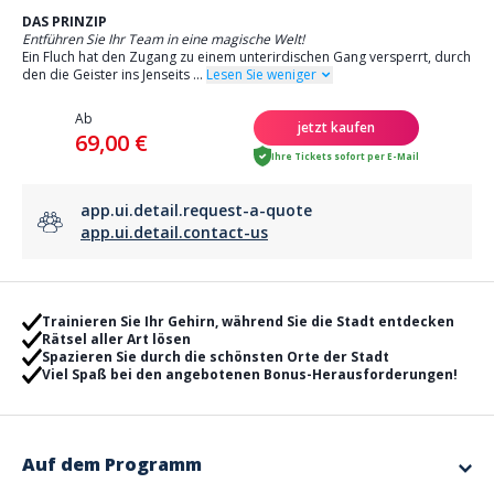
DAS PRINZIP
Entführen Sie Ihr Team in eine magische Welt!
Ein Fluch hat den Zugang zu einem unterirdischen Gang versperrt, durch
den die Geister ins Jenseits
...
Lesen Sie weniger
Ab
jetzt kaufen
69,00 €
Ihre Tickets sofort per E-Mail
app.ui.detail.request-a-quote
app.ui.detail.contact-us
Trainieren Sie Ihr Gehirn, während Sie die Stadt entdecken
Rätsel aller Art lösen
Spazieren Sie durch die schönsten Orte der Stadt
Viel Spaß bei den angebotenen Bonus-Herausforderungen!
Auf dem Programm