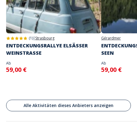
Adresse
Bedford Square Gardens, Washington Group International, Bedford
Square, Londres, Royaume-Uni
(1)
|
Strasbourg
Gérardmer
ENTDECKUNGSRALLYE ELSÄSSER
ENTDECKUNGS
WEINSTRASSE
SEEN
Ab
Ab
59,00 €
59,00 €
Alle Aktivitäten dieses Anbieters anzeigen