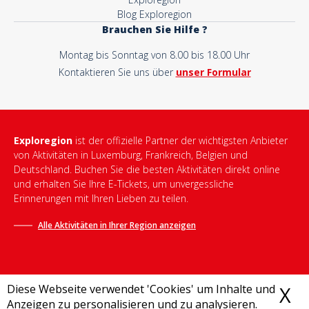
Blog Exploregion
Brauchen Sie Hilfe ?
Montag bis Sonntag von 8.00 bis 18.00 Uhr
Kontaktieren Sie uns über
unser Formular
Exploregion
ist der offizielle Partner der wichtigsten Anbieter
von Aktivitäten in Luxemburg, Frankreich, Belgien und
Deutschland. Buchen Sie die besten Aktivitäten direkt online
und erhalten Sie Ihre E-Tickets, um unvergessliche
Erinnerungen mit Ihren Lieben zu teilen.
Alle Aktivitäten in Ihrer Region anzeigen
Diese Webseite verwendet 'Cookies' um Inhalte und
X
C
Anzeigen zu personalisieren und zu analysieren.