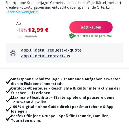
Smartphone-Schnitzeljagd! Gemeinsam löst ihr knifflige Rätsel, meistert
kreative Foto-Aufgaben und entdeckt dabei spannende Orte, ku
...
Lesen Sie weniger
Ab
jetzt kaufen
12,99 €
-19%
PVC :
15,99 €
Ihre Tickets sofort per E-Mail
app.ui.detail.request-a-quote
app.ui.detail.contact-us
Smartphone Schnitzeljagd – spannende Aufgaben erwarten
dich in Eislebens Innenstadt
Outdoor-Abenteuer – Geschichte & Kultur interaktiv an der
frischen Luft erleben
Maximale Flexibilität – Starte, spiele und pausiere deine
Tour wann du willst
100 % digital – ohne Guide direkt per Smartphone & App
loslegen
Perfekt für jede Gruppe – Spaß für Freunde, Familien,
Touristen u.v.m.