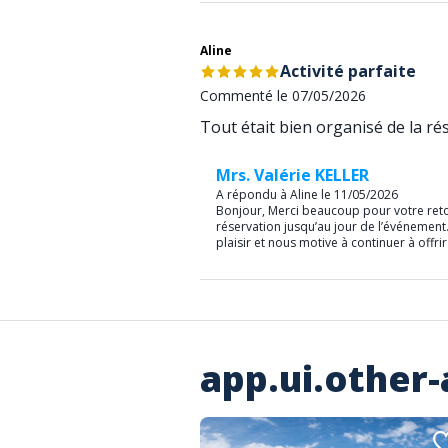
Aline
Activité parfaite
Commenté le 07/05/2026
Tout était bien organisé de la r
Mrs. Valérie KELLER
A répondu à Aline le 11/05/2026
Bonjour, Merci beaucoup pour votre retou
réservation jusqu’au jour de l’événement
plaisir et nous motive à continuer à off
app.ui.other-