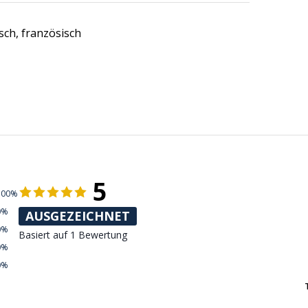
sch, französisch
5
100%
0%
AUSGEZEICHNET
0%
Basiert auf 1 Bewertung
0%
0%