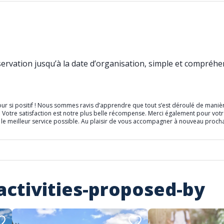
éservation jusqu’à la date d’organisation, simple et compréh
r si positif ! Nous sommes ravis d’apprendre que tout s’est déroulé de manière
. Votre satisfaction est notre plus belle récompense. Merci également pour vot
rir le meilleur service possible. Au plaisir de vous accompagner à nouveau proch
activities-proposed-by