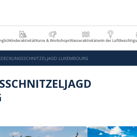
glich
Kinderaktivität
Kurse & Workshops
Wasseraktivitäten
In der Luft
Besichtig
DECKUNGSSCHNITZELJAGD LUXEMBOURG
SSCHNITZELJAGD
G