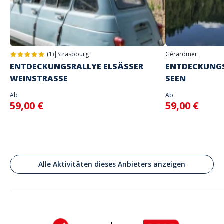
Adresse
Place du Théâtre, Montélimar, France
(1)
|
Strasbourg
Gérardmer
ENTDECKUNGSRALLYE ELSÄSSER
ENTDECKUNGS
WEINSTRASSE
SEEN
Ab
Ab
59,00 €
59,00 €
Alle Aktivitäten dieses Anbieters anzeigen