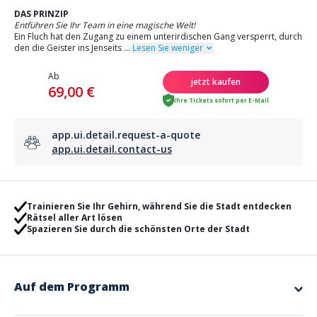
DAS PRINZIP
Entführen Sie Ihr Team in eine magische Welt!
Ein Fluch hat den Zugang zu einem unterirdischen Gang versperrt, durch
den die Geister ins Jenseits
...
Lesen Sie weniger
Ab
jetzt kaufen
69,00 €
Ihre Tickets sofort per E-Mail
app.ui.detail.request-a-quote
app.ui.detail.contact-us
Trainieren Sie Ihr Gehirn, während Sie die Stadt entdecken
Rätsel aller Art lösen
Spazieren Sie durch die schönsten Orte der Stadt
Auf dem Programm
Wie funktioniert es?