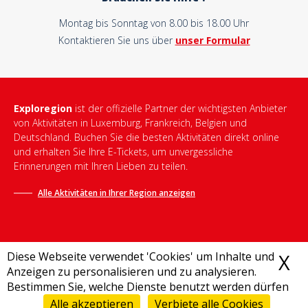
Montag bis Sonntag von 8.00 bis 18.00 Uhr
Kontaktieren Sie uns über
unser Formular
Exploregion
ist der offizielle Partner der wichtigsten Anbieter
von Aktivitäten in Luxemburg, Frankreich, Belgien und
Deutschland. Buchen Sie die besten Aktivitäten direkt online
und erhalten Sie Ihre E-Tickets, um unvergessliche
Erinnerungen mit Ihren Lieben zu teilen.
Alle Aktivitäten in Ihrer Region anzeigen
Diese Webseite verwendet 'Cookies' um Inhalte und
X
C
Anzeigen zu personalisieren und zu analysieren.
Bestimmen Sie, welche Dienste benutzt werden dürfen
Allgemeine Geschäftsbedingungen
-
Datenschutzrichtlinie
-
Impressum
-
Destination Bonjour
-
Sitemap
Alle akzeptieren
Verbiete alle Cookies