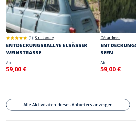
Adresse
Rue des Traîneaux, Morzine, France
(1)
|
Strasbourg
Gérardmer
ENTDECKUNGSRALLYE ELSÄSSER
ENTDECKUNGS
WEINSTRASSE
SEEN
Ab
Ab
59,00 €
59,00 €
Alle Aktivitäten dieses Anbieters anzeigen