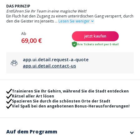
DAS PRINZIP
Entführen Sie Ihr Team in eine magische Welt!
Ein Fluch hat den Zugang zu einem unterirdischen Gang versperrt, durch
den die Geister ins Jenseits
...
Lesen Sie weniger
Ab
jetzt kaufen
69,00 €
Ihre Tickets sofort per E-Mail
app.ui.detail.request-a-quote
app.ui.detail.contact-us
Trainieren Sie Ihr Gehirn, während Sie die Stadt entdecken
Rätsel aller Art lösen
Spazieren Sie durch die schönsten Orte der Stadt
Viel Spaß bei den angebotenen Bonus-Herausforderungen!
Auf dem Programm