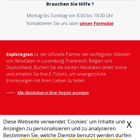
Brauchen Sie Hilfe ?
Montag bis Sonntag von 8.00 bis 18.00 Uhr
Kontaktieren Sie uns über
unser Formular
Exploregion
ist der offizielle Partner der wichtigsten Anbieter
von Aktivitäten in Luxemburg, Frankreich, Belgien und
Deutschland. Buchen Sie die besten Aktivitäten direkt online
und erhalten Sie Ihre E-Tickets, um unvergessliche
Erinnerungen mit Ihren Lieben zu teilen.
Alle Aktivitäten in Ihrer Region anzeigen
Diese Webseite verwendet 'Cookies' um Inhalte und
X
C
Anzeigen zu personalisieren und zu analysieren.
Bestimmen Sie, welche Dienste benutzt werden dürfen
Allgemeine Geschäftsbedingungen
-
Datenschutzrichtlinie
-