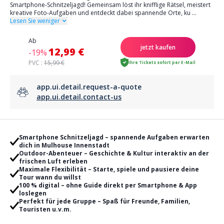
Smartphone-Schnitzeljagd! Gemeinsam löst ihr knifflige Rätsel, meistert
kreative Foto-Aufgaben und entdeckt dabei spannende Orte, ku
...
Lesen Sie weniger
Ab
jetzt kaufen
12,99 €
-19%
PVC :
15,99 €
Ihre Tickets sofort per E-Mail
app.ui.detail.request-a-quote
app.ui.detail.contact-us
Smartphone Schnitzeljagd – spannende Aufgaben erwarten
dich in Mulhouse Innenstadt
Outdoor-Abenteuer – Geschichte & Kultur interaktiv an der
frischen Luft erleben
Maximale Flexibilität – Starte, spiele und pausiere deine
Tour wann du willst
100 % digital – ohne Guide direkt per Smartphone & App
loslegen
Perfekt für jede Gruppe – Spaß für Freunde, Familien,
Touristen u.v.m.