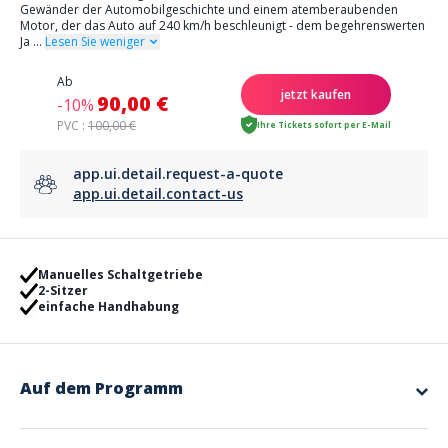
Gewänder der Automobilgeschichte und einem atemberaubenden
Motor, der das Auto auf 240 km/h beschleunigt - dem begehrenswerten
Ja
...
Lesen Sie weniger
Ab
jetzt kaufen
90,00 €
-10%
PVC :
100,00 €
Ihre Tickets sofort per E-Mail
app.ui.detail.request-a-quote
app.ui.detail.contact-us
Manuelles Schaltgetriebe
2-Sitzer
einfache Handhabung
Auf dem Programm
Buchen Sie die Fahrt, die am besten zu Ihnen passt, sei es eine Testfahrt
auf der Rennbahn des Nationalen Automobilmuseums oder eine
Spritztour auf offener Straße.