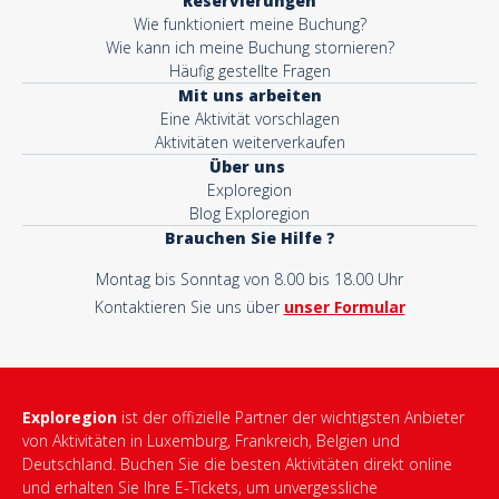
Reservierungen
Wie funktioniert meine Buchung?
Wie kann ich meine Buchung stornieren?
Häufig gestellte Fragen
Mit uns arbeiten
Eine Aktivität vorschlagen
Aktivitäten weiterverkaufen
Über uns
Exploregion
Blog Exploregion
Brauchen Sie Hilfe ?
Montag bis Sonntag von 8.00 bis 18.00 Uhr
Kontaktieren Sie uns über
unser Formular
Exploregion
ist der offizielle Partner der wichtigsten Anbieter
von Aktivitäten in Luxemburg, Frankreich, Belgien und
Deutschland. Buchen Sie die besten Aktivitäten direkt online
und erhalten Sie Ihre E-Tickets, um unvergessliche