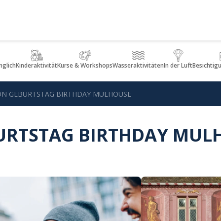
glich
Kinderaktivität
Kurse & Workshops
Wasseraktivitäten
In der Luft
Besichtig
ON GEBURTSTAG BIRTHDAY MULHOUSE
URTSTAG BIRTHDAY MUL