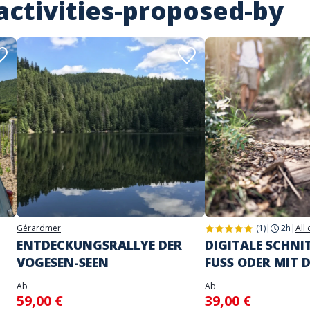
activities-proposed-by
Gérardmer
(1)
|
2h
|
All
ENTDECKUNGSRALLYE DER
DIGITALE SCHNI
VOGESEN-SEEN
FUSS ODER MIT 
Ab
Ab
59,00 €
39,00 €