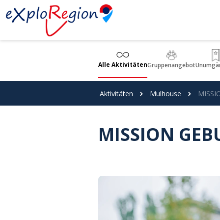
Cookie-Einstellungen
Alle Aktivitäten
Gruppenangebot
Unumgän
Aktivitäten
Mulhouse
MISSI
MISSION GEB