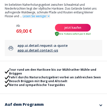
Im beliebten Naherholungsgebiet zwischen Schwalmtal und
Niederkrüchten liegt der idyllische Hariksee. Das Gelände bietet uns
aufregende Waldwege, schmale Pfade und Routen entlang kleiner
Flüsse und
...
Lesen Sie weniger
Ab
jetzt kaufen
69,00 €
Ihre Tickets sofort per E-Mail
app.ui.detail.request-a-quote
app.ui.detail.contact-us
Tour rund um den Hariksee bis zur Mühlrather Mühle und
Brüggen
Fahrt durchs Naturschutzgebiet vorbei an zahlreichen Seen
Besuch Brüggen mit Burg und Altstadt
Nette und sympathische Tourguides
Auf dem Programm