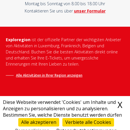
Montag bis Sonntag von 8.00 bis 18.00 Uhr
Kontaktieren Sie uns über
unser Formular
Exploregion
ist der offizielle Partner der wichtigsten Anbieter
von Aktivitäten in Luxemburg, Frankreich, Belgien und
Deutschland. Buchen Sie die besten Aktivitäten direkt online
und erhalten Sie Ihre E-Tickets, um unvergessliche
Erinnerungen mit Ihren Lieben zu teilen.
Alle Aktivitäten in Ihrer Region anzeigen
Diese Webseite verwendet 'Cookies' um Inhalte und
X
C
Anzeigen zu personalisieren und zu analysieren.
Bestimmen Sie, welche Dienste benutzt werden dürfen
Allgemeine Geschäftsbedingungen
-
Datenschutzrichtlinie
-
Impressum
-
Destination Bonjour
-
Sitemap
Alle akzeptieren
Verbiete alle Cookies