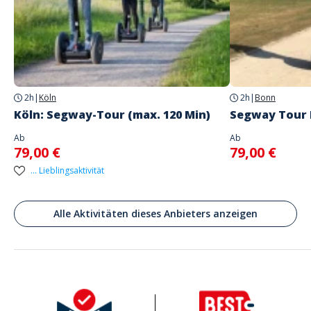
Adresse
Parkplatz Hariksee am Inselschlösschen (gebührenpflichtig)
Wiesenstraße 46F, 41372 Niederkrüchten-Elmpt, Deutschland
app.address.parking
vorhanden
2h
|
Köln
2h
|
Bonn
Parkplatz Hariksee am Inselschlösschen (gebührenpflichtig) Fürs Navi:
Köln: Segway-Tour (max. 120 Min)
Segway Tour
Wiesenstraße 46F, 41372 Niederkrüchten
Ab
Ab
79,00 €
79,00 €
... Lieblingsaktivität
Alle Aktivitäten dieses Anbieters anzeigen