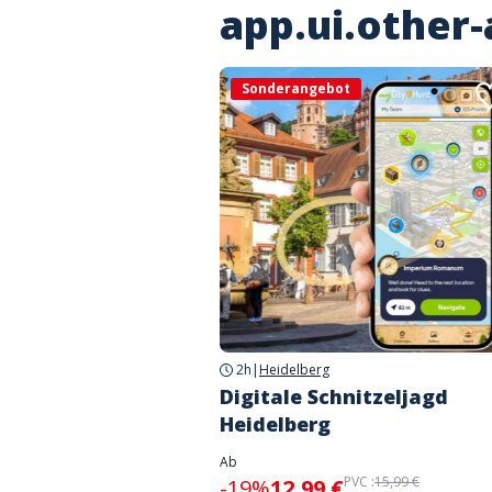
app.ui.other-
Sonderangebot
2h
|
Heidelberg
Digitale Schnitzeljagd
Heidelberg
Ab
PVC :
15,99 €
-19%
12,99 €