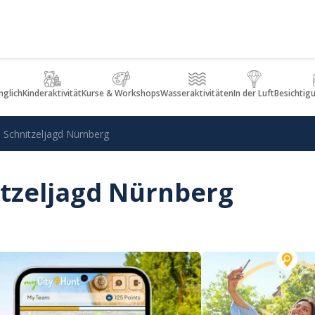
glich
Kinderaktivität
Kurse & Workshops
Wasseraktivitäten
In der Luft
Besichtig
e Schnitzeljagd Nürnberg
itzeljagd Nürnberg