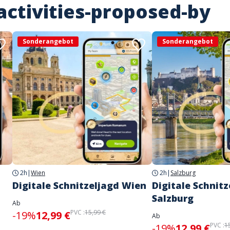
activities-proposed-by
Sonderangebot
Sonderangebot
2h
|
Wien
2h
|
Salzburg
Digitale Schnitzeljagd Wien
Digitale Schnitz
Salzburg
Ab
PVC :
15,99 €
-19%
12,99 €
Ab
PVC :
1
-19%
12,99 €