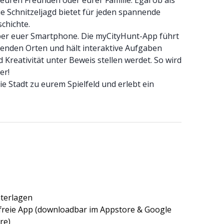
t euren Freunden oder eurer Familie. Egal ob als
e Schnitzeljagd bietet für jeden spannende
schichte.
 über euer Smartphone. Die myCityHunt-App führt
enden Orten und hält interaktive Aufgaben
d Kreativität unter Beweis stellen werdet. So wird
er!
ie Stadt zu eurem Spielfeld und erlebt ein
nterlagen
freie App (downloadbar im Appstore & Google
re)