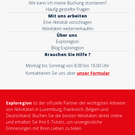
Wie kann ich meine Buchung stornieren?
Häufig gestellte Fragen
Mit uns arbeiten
Eine Aktivität vorschlagen
Aktivitäten weiterverkaufen
Über uns
Exploregion
Blog Exploregion
Brauchen Sie Hilfe ?
Montag bis Sonntag von 8.00 bis 18.00 Uhr
Kontaktieren Sie uns über
unser Formular
Exploregion
ist der offizielle Partner der wichtigsten Anbieter
von Aktivitäten in Luxemburg, Frankreich, Belgien und
Deutschland. Buchen Sie die besten Aktivitäten direkt online
und erhalten Sie Ihre E-Tickets, um unvergessliche
Erinnerungen mit Ihren Lieben zu teilen.