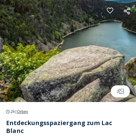
Cookie-Einstellungen
2
2h
|
Orbey
Entdeckungsspaziergang zum Lac
Blanc