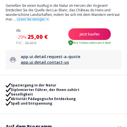
Genießen Sie einen Ausflug in die Natur im Herzen der Vogesen!
Entdecken Sie die Quelle des Lac Blanc, das Château du Hans und
wunderschöne Landschaften, indem Sie sich mit dem Wandern vertraut
mac
...
Lesen Sie weniger
Ab
jetzt kaufen
25,00 €
-29%
PVC :
35,00 €
Ihre Tickets sofort per E-Mail
app.ui.detail.request-a-quote
app.ui.detail.contact-us
Spaziergang in der Natur
Diplomierter Führer, der Ihnen zuhört
Geselligkeit
Aktivität Pädagogische Entdeckung
Spaß und Entspannung
Auf dem Programm