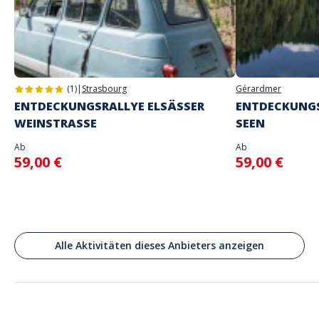
Adresse
Praça de Dom João I, Porto, Portugal
(1)
|
Strasbourg
Gérardmer
ENTDECKUNGSRALLYE ELSÄSSER
ENTDECKUNGS
WEINSTRASSE
SEEN
Ab
Ab
59,00 €
59,00 €
Alle Aktivitäten dieses Anbieters anzeigen