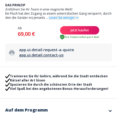
DAS PRINZIP
Entführen Sie Ihr Team in eine magische Welt!
Ein Fluch hat den Zugang zu einem unterirdischen Gang versperrt, durch
den die Geister ins Jenseits
...
Lesen Sie weniger
Ab
jetzt kaufen
69,00 €
Ihre Tickets sofort per E-Mail
app.ui.detail.request-a-quote
app.ui.detail.contact-us
Trainieren Sie Ihr Gehirn, während Sie die Stadt entdecken
Rätsel aller Art lösen
Spazieren Sie durch die schönsten Orte der Stadt
Viel Spaß bei den angebotenen Bonus-Herausforderungen!
Auf dem Programm