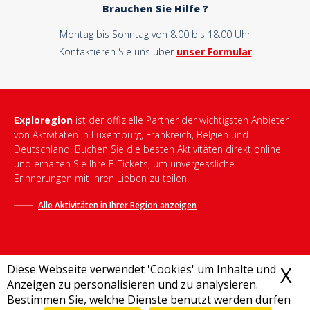
Brauchen Sie Hilfe ?
Montag bis Sonntag von 8.00 bis 18.00 Uhr
Kontaktieren Sie uns über
unser Formular
Exploregion
ist der offizielle Partner der wichtigsten Anbieter
von Aktivitäten in Luxemburg, Frankreich, Belgien und
Deutschland. Buchen Sie die besten Aktivitäten direkt online
und erhalten Sie Ihre E-Tickets, um unvergessliche
Erinnerungen mit Ihren Lieben zu teilen.
Alle Aktivitäten in Ihrer Region anzeigen
Diese Webseite verwendet 'Cookies' um Inhalte und
X
C
Anzeigen zu personalisieren und zu analysieren.
Bestimmen Sie, welche Dienste benutzt werden dürfen
Allgemeine Geschäftsbedingungen
-
Datenschutzrichtlinie
-