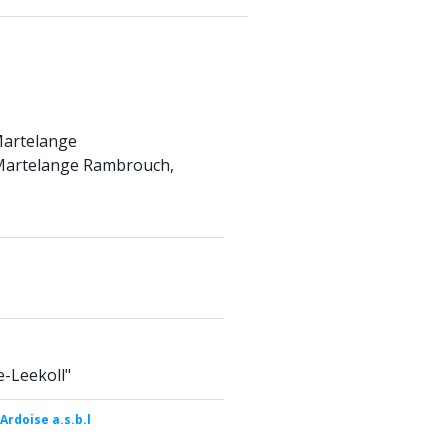
Martelange
 Martelange Rambrouch,
e-Leekoll"
Ardoise a.s.b.l