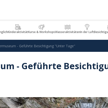
glich
Kinderaktivität
Kurse & Workshops
Wasseraktivitäten
In der Luft
Besichtig
ermuseum - Geführte Besichtigung "Unter Tage"
um - Geführte Besichtig