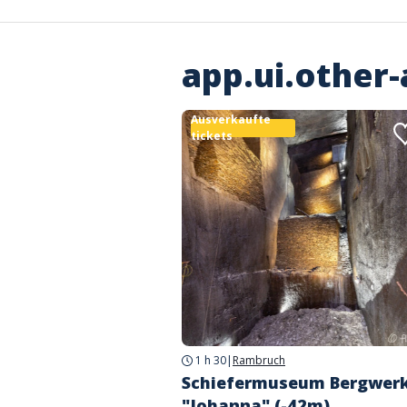
app.ui.other-
Ausverkaufte
tickets
1 h 30
|
Rambruch
Schiefermuseum Bergwer
"Johanna" (-42m)