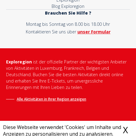
Blog Exploregion
Brauchen Sie Hilfe ?
Montag bis Sonntag von 8.00 bis 18.00 Uhr
Kontaktieren Sie uns über
unser Formular
Exploregion
ist der offizielle Partner der wichtigsten Anbieter
von Aktivitäten in Luxemburg, Frankreich, Belgien und
Deutschland. Buchen Sie die besten Aktivitäten direkt online
und erhalten Sie Ihre E-Tickets, um unvergessliche
Erinnerungen mit Ihren Lieben zu teilen.
Alle Aktivitäten in Ihrer Region anzeigen
Diese Webseite verwendet 'Cookies' um Inhalte und
X
C
Anzeigen zu personalisieren und zu analysieren.