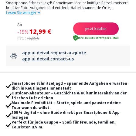
Smartphone-Schnitzeljagd! Gemeinsam löst ihr knifflige Rätsel, meistert
kreative Foto-Aufgaben und entdeckt dabei spannende Orte,
...
Lesen Sie weniger
Ab
jetzt kaufen
12,99 €
-19%
PVC :
15,99 €
Ihre Tickets sofort per E-Mail
app.ui.detail.request-a-quote
app.ui.detail.contact-us
Smartphone Schnitzeljagd – spannende Aufgaben erwarten
dich in Reutlingens Innenstadt
Outdoor-Abenteuer – Geschichte & Kultur interaktiv an der
frischen Luft erleben
Maximale Flexibilität – Starte, spiele und pausiere deine
Tour wann du willst
100 % digital – ohne Guide direkt per Smartphone & App
loslegen
Perfekt für jede Gruppe – Spaß für Freunde, Familien,
Touristen u.v.m.