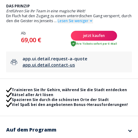
DAS PRINZIP
Entführen Sie Ihr Team in eine magische Welt!
Ein Fluch hat den Zugang zu einem unterirdischen Gang versperrt, durch
den die Geister ins Jenseits
...
Lesen Sie weniger
Ab
jetzt kaufen
69,00 €
Ihre Tickets sofort per E-Mail
app.ui.detail.request-a-quote
app.ui.detail.contact-us
Trainieren Sie Ihr Gehirn, während Sie die Stadt entdecken
Rätsel aller Art lösen
Spazieren Sie durch die schönsten Orte der Stadt
Viel Spaß bei den angebotenen Bonus-Herausforderungen!
Auf dem Programm