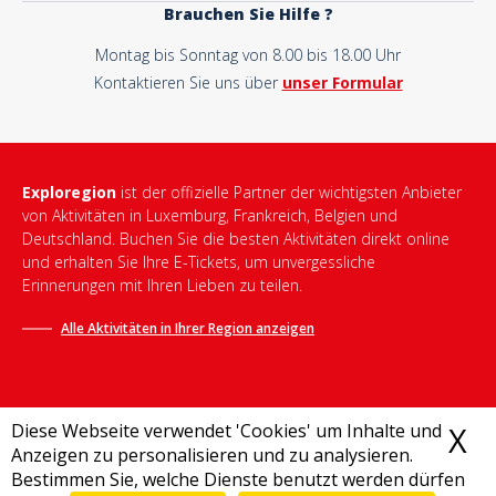
Brauchen Sie Hilfe ?
Montag bis Sonntag von 8.00 bis 18.00 Uhr
Kontaktieren Sie uns über
unser Formular
Exploregion
ist der offizielle Partner der wichtigsten Anbieter
von Aktivitäten in Luxemburg, Frankreich, Belgien und
Deutschland. Buchen Sie die besten Aktivitäten direkt online
und erhalten Sie Ihre E-Tickets, um unvergessliche
Erinnerungen mit Ihren Lieben zu teilen.
Alle Aktivitäten in Ihrer Region anzeigen
Diese Webseite verwendet 'Cookies' um Inhalte und
X
C
Anzeigen zu personalisieren und zu analysieren.
Bestimmen Sie, welche Dienste benutzt werden dürfen
Allgemeine Geschäftsbedingungen
-
Datenschutzrichtlinie
-