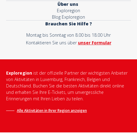
Über uns
Exploregion
Blog Exploregion
Brauchen Sie Hilfe ?
Montag bis Sonntag von 8.00 bis 18.00 Uhr
Kontaktieren Sie uns über
unser Formular
Exploregion
ist der offizielle Partner der wichtigsten Anbieter
von Aktivitäten in Luxemburg, Frankreich, Belgien und
Deutschland. Buchen Sie die besten Aktivitäten direkt online
und erhalten Sie Ihre E-Tickets, um unvergessliche
Erinnerungen mit Ihren Lieben zu teilen.
Alle Aktivitäten in Ihrer Region anzeigen