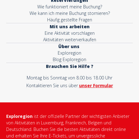
Reservierungen
Wie funktioniert meine Buchung?
Wie kann ich meine Buchung stornieren?
Häufig gestellte Fragen
Mit uns arbeiten
Eine Aktivität vorschlagen
Aktivitäten weiterverkaufen
Über uns
Exploregion
Blog Exploregion
Brauchen Sie Hilfe ?
Montag bis Sonntag von 8.00 bis 18.00 Uhr
Kontaktieren Sie uns über
unser Formular
Exploregion
ist der offizielle Partner der wichtigsten Anbieter
von Aktivitäten in Luxemburg, Frankreich, Belgien und
Deutschland. Buchen Sie die besten Aktivitäten direkt online
und erhalten Sie Ihre E-Tickets, um unvergessliche