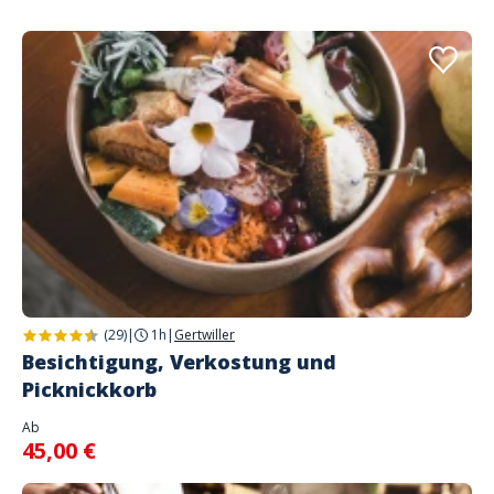
(29)
|
1h
|
Gertwiller
Besichtigung, Verkostung und
Picknickkorb
Ab
45,00 €