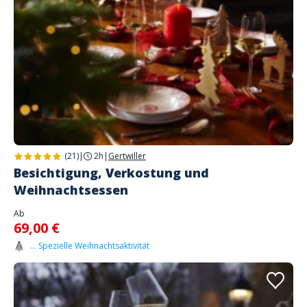
(21)
|
2h
|
Gertwiller
Besichtigung, Verkostung und
Weihnachtsessen
Ab
69,00 €
... Spezielle Weihnachtsaktivität