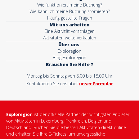
Wie funktioniert meine Buchung?
Wie kann ich meine Buchung stornieren?
Häufig gestellte Fragen
Mit uns arbeiten
Eine Aktivität vorschlagen
Aktivitäten weiterverkaufen
Über uns
Exploregion
Blog Exploregion
Brauchen Sie Hilfe ?
Montag bis Sonntag von 8.00 bis 18.00 Uhr
Kontaktieren Sie uns über
unser Formular
Exploregion
ist der offizielle Partner der wichtigsten Anbieter
von Aktivitäten in Luxemburg, Frankreich, Belgien und
Deutschland. Buchen Sie die besten Aktivitäten direkt online
und erhalten Sie Ihre E-Tickets, um unvergessliche