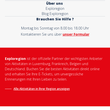
Über uns
Exploregion
Blog Exploregion
Brauchen Sie Hilfe ?
Montag bis Sonntag von 8.00 bis 18.00 Uhr
Kontaktieren Sie uns über
unser Formular
Exploregion
ist der offizielle Partner der wichtigsten Anbieter
von Aktivitäten in Luxemburg, Frankreich, Belgien und
Deutschland. Buchen Sie die besten Aktivitäten direkt online
und erhalten Sie Ihre E-Tickets, um unvergessliche
Erinnerungen mit Ihren Lieben zu teilen.
Alle Aktivitäten in Ihrer Region anzeigen