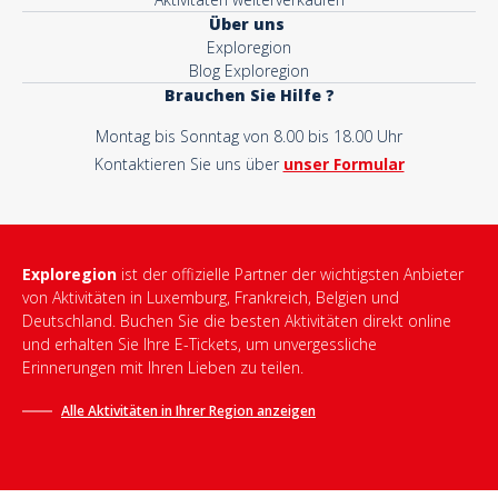
Über uns
Exploregion
Blog Exploregion
Brauchen Sie Hilfe ?
Montag bis Sonntag von 8.00 bis 18.00 Uhr
Kontaktieren Sie uns über
unser Formular
Exploregion
ist der offizielle Partner der wichtigsten Anbieter
von Aktivitäten in Luxemburg, Frankreich, Belgien und
Deutschland. Buchen Sie die besten Aktivitäten direkt online
und erhalten Sie Ihre E-Tickets, um unvergessliche
Erinnerungen mit Ihren Lieben zu teilen.
Alle Aktivitäten in Ihrer Region anzeigen