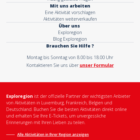
Mit uns arbeiten
Eine Aktivität vorschlagen
Aktivitäten weiterverkaufen
Über uns
Exploregion
Blog Exploregion
Brauchen Sie Hilfe ?
Montag bis Sonntag von 8.00 bis 18.00 Uhr
Kontaktieren Sie uns über
unser Formular
Exploregion
ist der offizielle Partner der wichtigsten Anbieter
von Aktivitäten in Luxemburg, Frankreich, Belgien und
Deutschland. Buchen Sie die besten Aktivitäten direkt online
und erhalten Sie Ihre E-Tickets, um unvergessliche
Erinnerungen mit Ihren Lieben zu teilen.
Alle Aktivitäten in Ihrer Region anzeigen