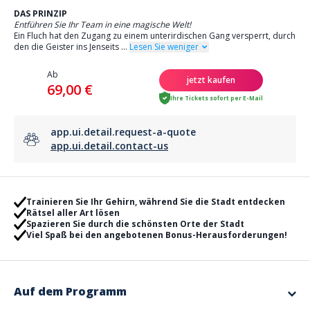
DAS PRINZIP
Entführen Sie Ihr Team in eine magische Welt!
Ein Fluch hat den Zugang zu einem unterirdischen Gang versperrt, durch
den die Geister ins Jenseits
...
Lesen Sie weniger
Ab
jetzt kaufen
69,00 €
Ihre Tickets sofort per E-Mail
app.ui.detail.request-a-quote
app.ui.detail.contact-us
Trainieren Sie Ihr Gehirn, während Sie die Stadt entdecken
Rätsel aller Art lösen
Spazieren Sie durch die schönsten Orte der Stadt
Viel Spaß bei den angebotenen Bonus-Herausforderungen!
Auf dem Programm