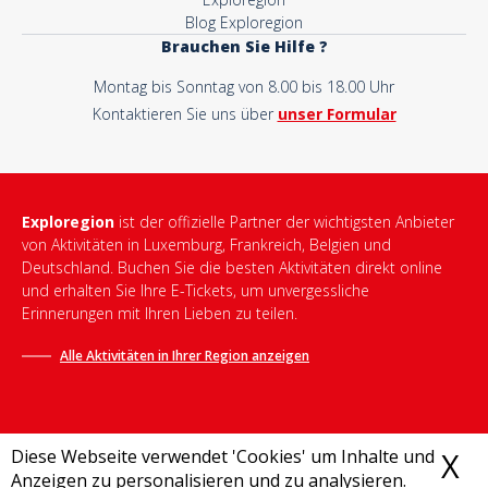
Blog Exploregion
Brauchen Sie Hilfe ?
Montag bis Sonntag von 8.00 bis 18.00 Uhr
Kontaktieren Sie uns über
unser Formular
Exploregion
ist der offizielle Partner der wichtigsten Anbieter
von Aktivitäten in Luxemburg, Frankreich, Belgien und
Deutschland. Buchen Sie die besten Aktivitäten direkt online
und erhalten Sie Ihre E-Tickets, um unvergessliche
Erinnerungen mit Ihren Lieben zu teilen.
Alle Aktivitäten in Ihrer Region anzeigen
Diese Webseite verwendet 'Cookies' um Inhalte und
X
C
Anzeigen zu personalisieren und zu analysieren.