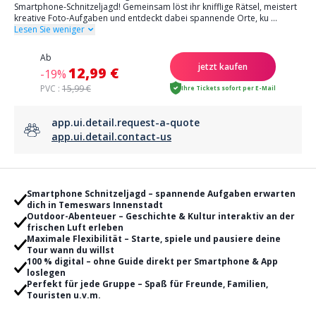
Smartphone-Schnitzeljagd! Gemeinsam löst ihr knifflige Rätsel, meistert
kreative Foto-Aufgaben und entdeckt dabei spannende Orte, ku
...
Lesen Sie weniger
Ab
jetzt kaufen
12,99 €
-19%
PVC :
15,99 €
Ihre Tickets sofort per E-Mail
app.ui.detail.request-a-quote
app.ui.detail.contact-us
Smartphone Schnitzeljagd – spannende Aufgaben erwarten
dich in Temeswars Innenstadt
Outdoor-Abenteuer – Geschichte & Kultur interaktiv an der
frischen Luft erleben
Maximale Flexibilität – Starte, spiele und pausiere deine
Tour wann du willst
100 % digital – ohne Guide direkt per Smartphone & App
loslegen
Perfekt für jede Gruppe – Spaß für Freunde, Familien,
Touristen u.v.m.