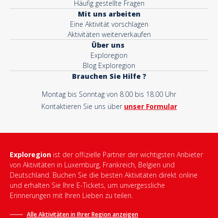
Häufig gestellte Fragen
Mit uns arbeiten
Eine Aktivität vorschlagen
Aktivitäten weiterverkaufen
Über uns
Exploregion
Blog Exploregion
Brauchen Sie Hilfe ?
Montag bis Sonntag von 8.00 bis 18.00 Uhr
Kontaktieren Sie uns über
unser Formular
Exploregion
ist der offizielle Partner der wichtigsten Anbieter
von Aktivitäten in Luxemburg, Frankreich, Belgien und
Deutschland. Buchen Sie die besten Aktivitäten direkt online
und erhalten Sie Ihre E-Tickets, um unvergessliche
Erinnerungen mit Ihren Lieben zu teilen.
Alle Aktivitäten in Ihrer Region anzeigen