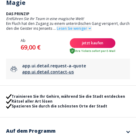
Magie
DAS PRINZIP
Entführen Sie Ihr Team in eine magische Welt!
Ein Fluch hat den Zugang zu einem unterirdischen Gang versperrt, durch
den die Geister ins Jenseits
...
Lesen Sie weniger
Ab
jetzt kaufen
69,00 €
Ihre Tickets sofort per E-Mail
app.ui.detail.request-a-quote
app.ui.detail.contact-us
Trainieren Sie Ihr Gehirn, während Sie die Stadt entdecken
Rätsel aller Art lösen
Spazieren Sie durch die schönsten Orte der Stadt
Auf dem Programm